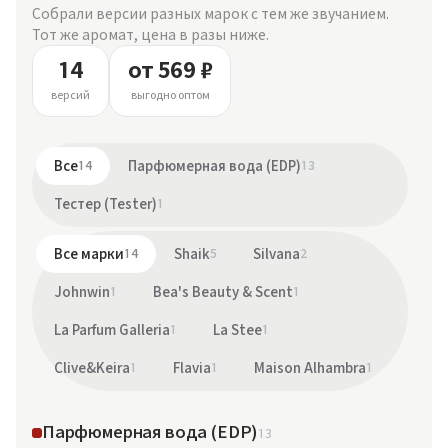
Собрали версии разных марок с тем же звучанием.
Тот же аромат, цена в разы ниже.
14
от 569 ₽
версий
выгодно оптом
Все
14
Парфюмерная вода (EDP)
13
Тестер (Tester)
1
Все марки
14
Shaik
5
Silvana
2
Johnwin
1
Bea's Beauty & Scent
1
La Parfum Galleria
1
La Stee
1
Clive&Keira
1
Flavia
1
Maison Alhambra
1
Парфюмерная вода (EDP)
13