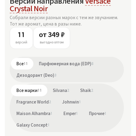
Версии направления
Versace
Crystal Noir
Собрали версии разных марок с тем же звучанием.
Тот же аромат, цена в разы ниже.
11
от 349 ₽
версий
выгодно оптом
Все
11
Парфюмерная вода (EDP)
8
Дезодорант (Deo)
3
Все марки
11
Silvana
2
Shaik
2
Fragrance World
2
Johnwin
1
Maison Alhambra
1
Emper
1
Прочие
1
Galaxy Concept
1