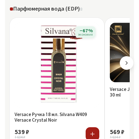
Парфюмерная вода (EDP)
8
−67%
экономия
Versace Johnw
30 ml
Versace Ручка 18 мл. Silvana W409
Versace Crystal Noir
539 ₽
569 ₽
1 634 ₽
1 634 ₽