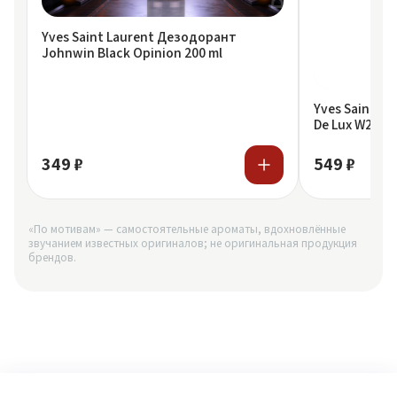
Yves Saint Laurent Дезодорант
Johnwin Black Opinion 200 ml
Yves Saint L
De Lux W246 B
349 ₽
549 ₽
«По мотивам» — самостоятельные ароматы, вдохновлённые
звучанием известных оригиналов; не оригинальная продукция
брендов.