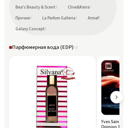
Bea's Beauty & Scent
2
Clive&Keira
1
Прочие
1
La Parfum Galleria
1
Armaf
1
Galaxy Concept
1
Парфюмерная вода (EDP)
13
Yves Saint La
Opinion 30 ml