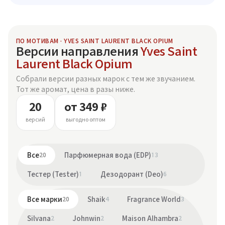
ПО МОТИВАМ · YVES SAINT LAURENT BLACK OPIUM
Версии направления
Yves Saint
Laurent Black Opium
Собрали версии разных марок с тем же звучанием.
Тот же аромат, цена в разы ниже.
20
от 349 ₽
версий
выгодно оптом
Все
20
Парфюмерная вода (EDP)
13
Тестер (Tester)
1
Дезодорант (Deo)
6
Все марки
20
Shaik
4
Fragrance World
3
Silvana
2
Johnwin
2
Maison Alhambra
2