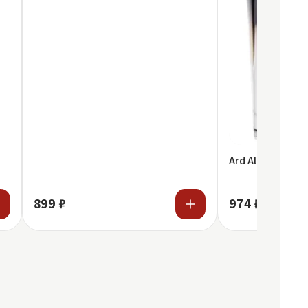
Ard Al Zaafaran -
899 ₽
974 ₽