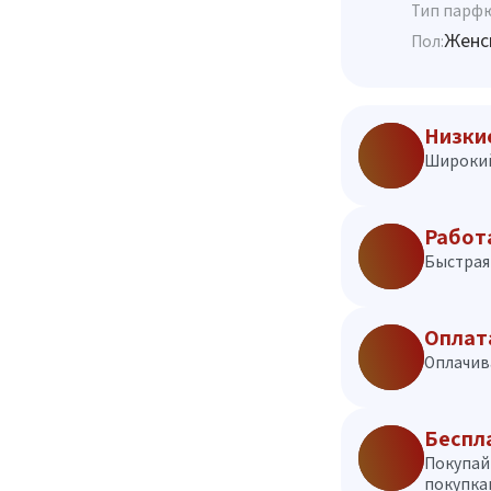
Тип парф
Женс
Пол:
Низки
Широкий
Работ
Быстрая 
Оплат
Оплачив
Беспл
Покупай
покупкам