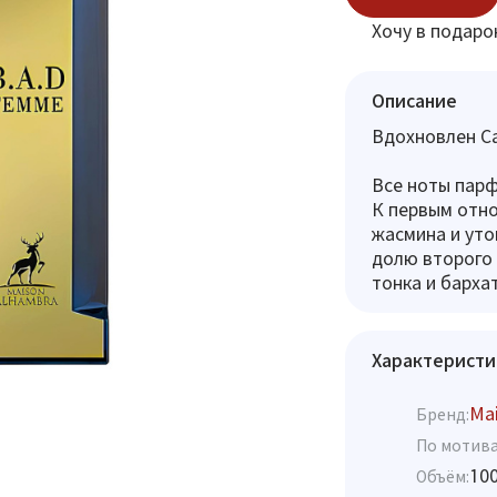
Хочу в подаро
Описание
Вдохновлен Car
Все ноты парф
К первым отно
жасмина и уто
долю второго
тонка и барха
Характеристи
Mai
Бренд:
По мотива
10
Объём: