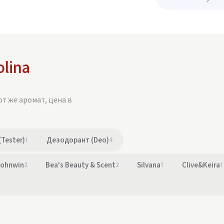
olina
от же аромат, цена в
(Tester)
1
Дезодорант (Deo)
4
ohnwin
2
Bea's Beauty & Scent
2
Silvana
1
Clive&Keira
1