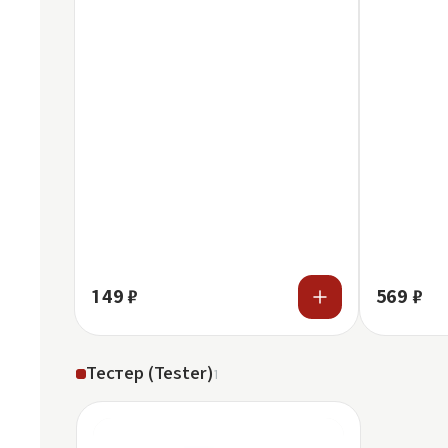
149 ₽
569 ₽
Тестер (Tester)
1