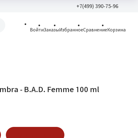
+7(499) 390-75-96
+7(499) 390-
Войти
Заказы
Избранное
Сравнение
Корзина
allparfume@mail.r
Пн - Вс: 9:30 - 21:3
109443, г. Москва,
Волгоградский пр.,
mbra - B.A.D. Femme 100 ml
Купить в 1 клик