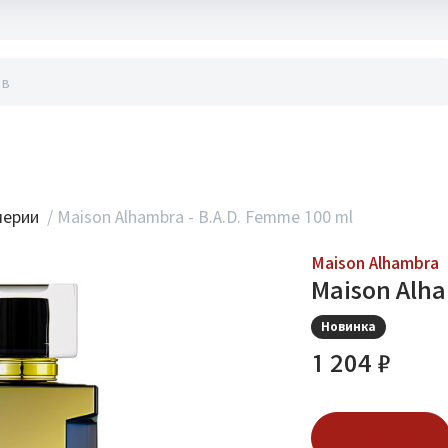
акты
мерии
/
Maison Alhambra - B.A.D. Femme 100 ml
Maison Alhambra
Maison Alha
Новинка
1 204 ₽
В корзину