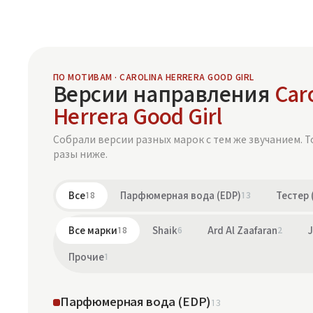
ПО МОТИВАМ · CAROLINA HERRERA GOOD GIRL
Версии направления
Car
Herrera Good Girl
Собрали версии разных марок с тем же звучанием. Т
разы ниже.
Все
18
Парфюмерная вода (EDP)
13
Тестер 
Все марки
18
Shaik
6
Ard Al Zaafaran
2
J
Прочие
1
Парфюмерная вода (EDP)
13