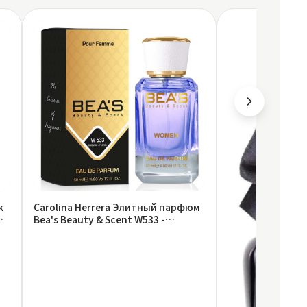
k
Carolina Herrera Элитный парфюм
Bea's Beauty & Scent W533 -
Carolina Herrera Good Girl