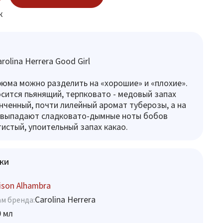
к
olina Herrera Good Girl
юма можно разделить на «хорошие» и «плохие».
сится пьянящий, терпковато - медовый запах
нченный, почти лилейный аромат туберозы, а на
 выпадают сладковато-дымные ноты бобов
тистый, упоительный запах какао.
ки
son Alhambra
Carolina Herrera
м бренда:
0 мл