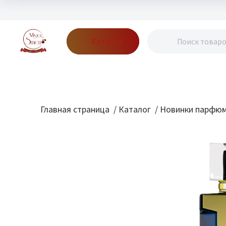
Каталог
Бренды
Акции
Блог
О нас
Доставка
Оплата
Конт
Главная страница
/
Каталог
/
Новинки парфю