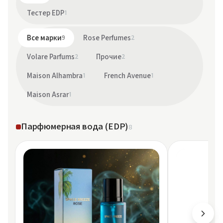
Тестер EDP
1
Все марки
9
Rose Perfumes
2
Volare Parfums
2
Прочие
2
Maison Alhambra
1
French Avenue
1
Maison Asrar
1
Парфюмерная вода (EDP)
8