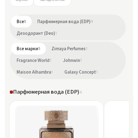
Все
5
Парфюмерная вода (EDP)
4
Дезодорант (Deo)
1
Все марки
5
Zimaya Perfumes
1
Fragrance World
1
Johnwin
1
Maison Alhambra
1
Galaxy Concept
1
Парфюмерная вода (EDP)
4