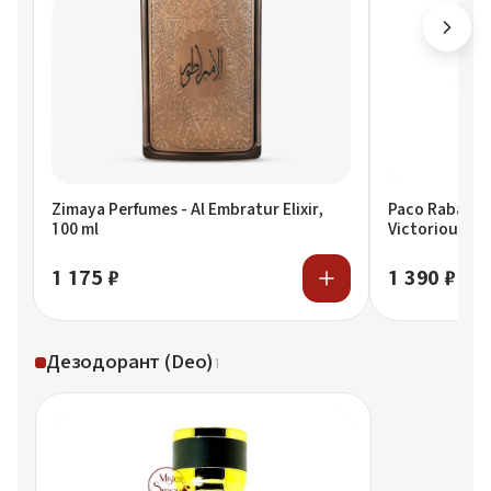
Zimaya Perfumes - Al Embratur Elixir,
Paco Rabanne 
100 ml
Victorious, 1
1 175 ₽
1 390 ₽
Дезодорант (Deo)
1