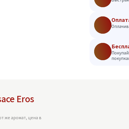
Оплат
Оплачив
Беспл
Покупай
покупкам
sace Eros
от же аромат, цена в