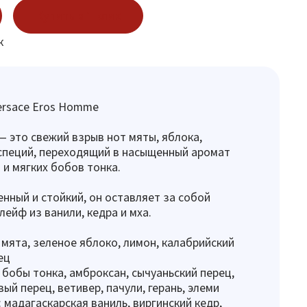
Купить в 1 клик
к
ersace Eros Homme
 — это свежий взрыв нот мяты, яблока,
специй, переходящий в насыщенный аромат
 и мягких бобов тонка.
нный и стойкий, он оставляет за собой
лейф из ванили, кедра и мха.
 мята, зеленое яблоко, лимон, калабрийский
ец
 бобы тонка, амброксан, сычуаньский перец,
ый перец, ветивер, пачули, герань, элеми
 мадагаскарская ваниль, виргинский кедр,