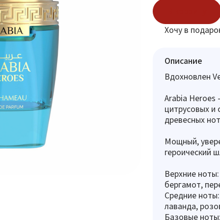
В корзину
Хочу в подаро
Описание
Вдохновлен V
Arabia Heroes
цитрусовых и 
древесных нот
Мощный, увере
героический ш
Верхние ноты:
бергамот, пер
Средние ноты:
лаванда, розов
Базовые ноты: