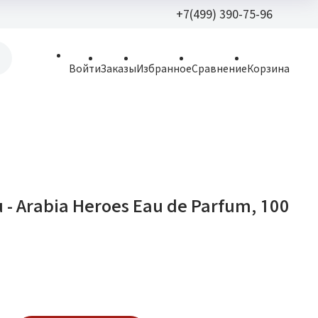
+7(499) 390-75-96
+7(499) 390-
Войти
Заказы
Избранное
Сравнение
Корзина
allparfume@mail.r
Пн - Вс: 9:30 - 21:3
109443, г. Москва,
Волгоградский пр.,
- Arabia Heroes Eau de Parfum, 100