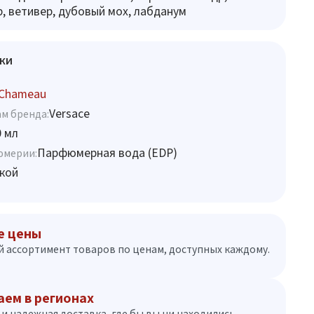
р, ветивер, дубовый мох, лабданум
ки
 Chameau
Versace
м бренда:
0 мл
Парфюмерная вода (EDP)
юмерии:
кой
е цены
 ассортимент товаров по ценам, доступных каждому.
аем в регионах
и надежная доставка, где бы вы ни находились.