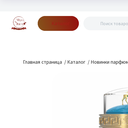
Каталог
Бренды
Акции
Блог
О нас
Доставка
Оплата
Конт
Главная страница
/
Каталог
/
Новинки парфю