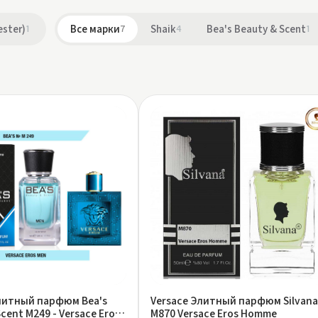
ester)
1
Все марки
7
Shaik
4
Bea's Beauty & Scent
1
литный парфюм Bea's
Versace Элитный парфюм Silvana
cent M249 - Versace Eros
M870 Versace Eros Homme