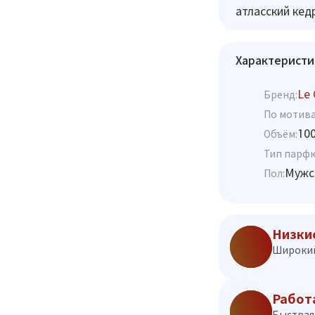
атласский кед
Характеристи
Le
Бренд:
По мотива
10
Объём:
Тип парф
Мужс
Пол:
Низки
Широкий
Работ
Быстрая 