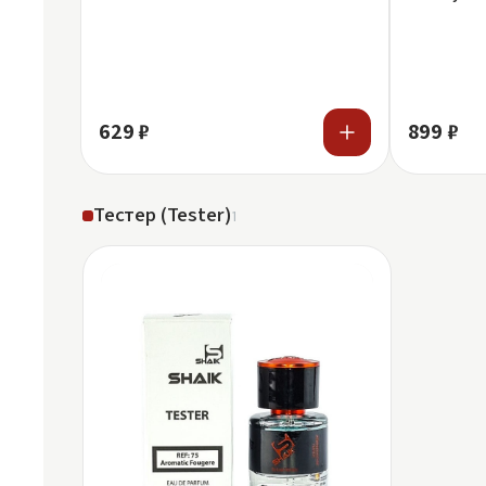
Homme
629 ₽
899 ₽
Тестер (Tester)
1