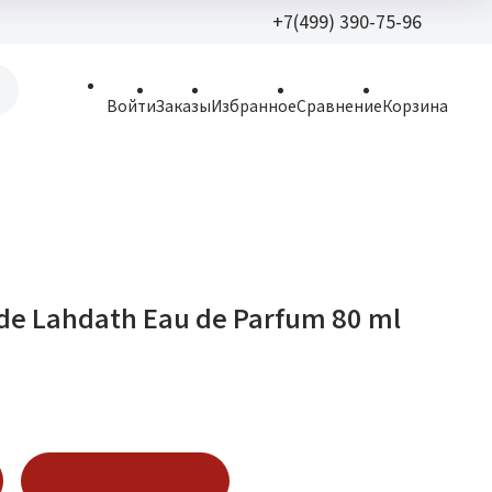
+7(499) 390-75-96
+7(499) 390-
Войти
Заказы
Избранное
Сравнение
Корзина
allparfume@mail.r
Пн - Вс: 9:30 - 21:3
109443, г. Москва,
Волгоградский пр.,
ride Lahdath Eau de Parfum 80 ml
Купить в 1 клик