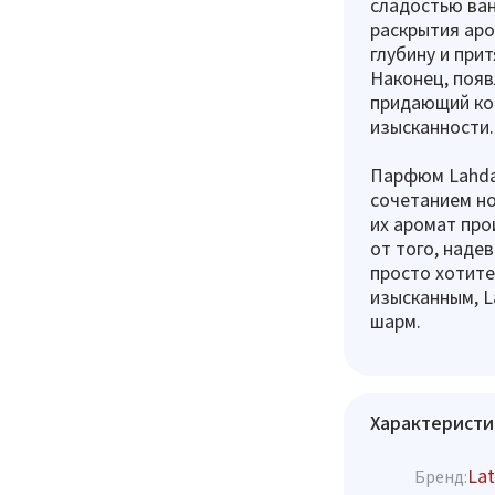
сладостью ван
раскрытия аро
глубину и при
Наконец, появ
придающий ко
изысканности.
Парфюм Lahdat
сочетанием но
их аромат про
от того, наде
просто хотите
изысканным, L
шарм.
Характеристи
Lat
Бренд: