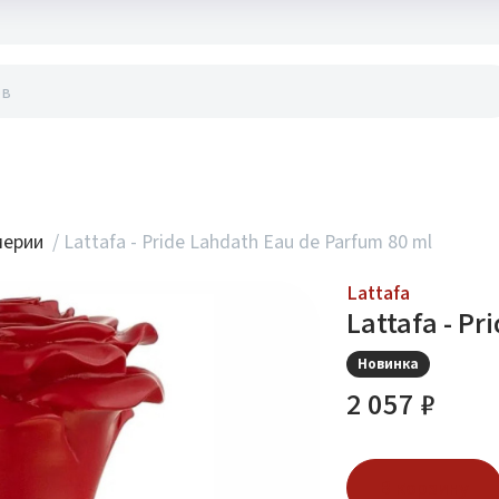
акты
мерии
/
Lattafa - Pride Lahdath Eau de Parfum 80 ml
Lattafa
Lattafa - P
Новинка
2 057 ₽
В корзину