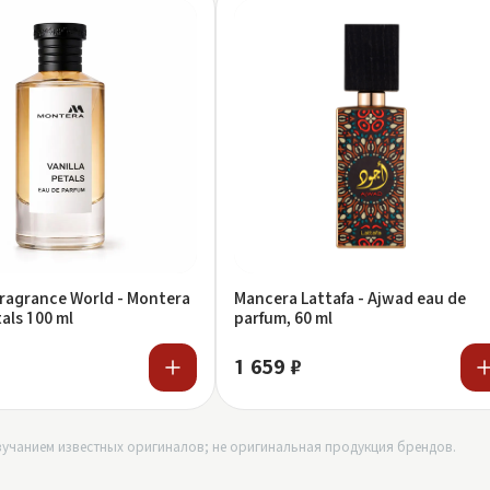
Mancera Lattafa - Ajwad eau de
tals 100 ml
parfum, 60 ml
1 659 ₽
учанием известных оригиналов; не оригинальная продукция брендов.