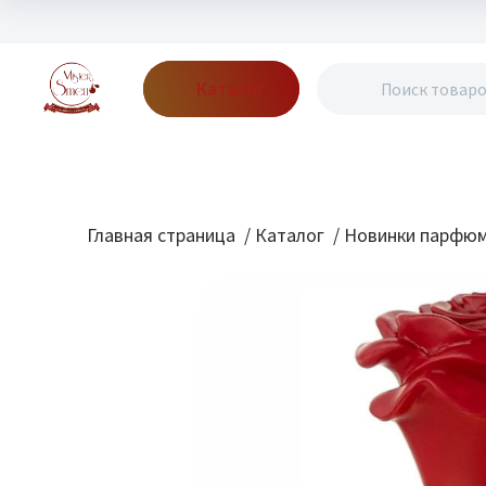
Каталог
Бренды
Акции
Блог
О нас
Доставка
Оплата
Конт
Главная страница
/
Каталог
/
Новинки парфю