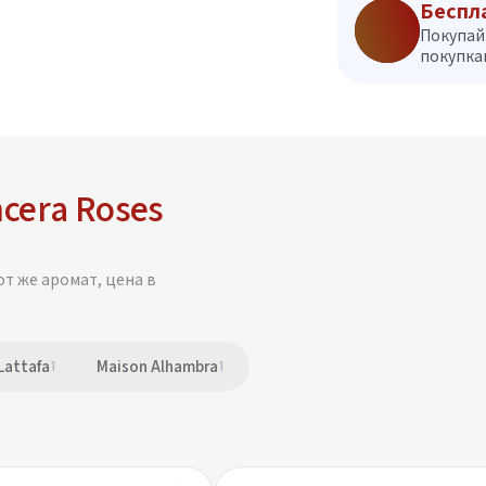
Беспл
Покупай
покупкам
cera Roses
от же аромат, цена в
Lattafa
1
Maison Alhambra
1