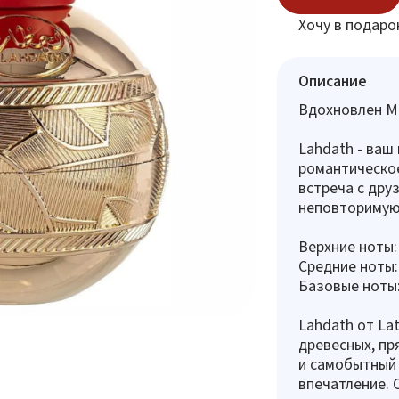
Хочу в подаро
Описание
Вдохновлен Ma
Lahdath - ваш
романтическое
встреча с дру
неповторимую 
Верхние ноты:
Средние ноты:
Базовые ноты: 
Lahdath от La
древесных, пр
и самобытный 
впечатление. 