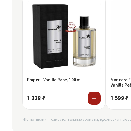
Emper - Vanilla Rose, 100 ml
Mancera Fragrance World - Montera
Vanilla Pe
1 328 ₽
1 599 ₽
«По мотивам» — самостоятельные ароматы, вдохновлённые зв