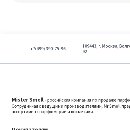
109443, г. Москва, Вол
+7(499) 390-75-96
92
Mister Smell
- российская компания по продаже парф
Сотрудничая с ведущими производителями, Mr.Smell пре
ассортимент парфюмерии и косметики.
Покупателям