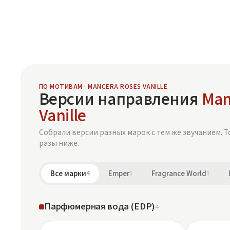
ПО МОТИВАМ · MANCERA ROSES VANILLE
Версии направления
Man
Vanille
Собрали версии разных марок с тем же звучанием. Т
разы ниже.
Все марки
4
Emper
1
Fragrance World
1
Парфюмерная вода (EDP)
4