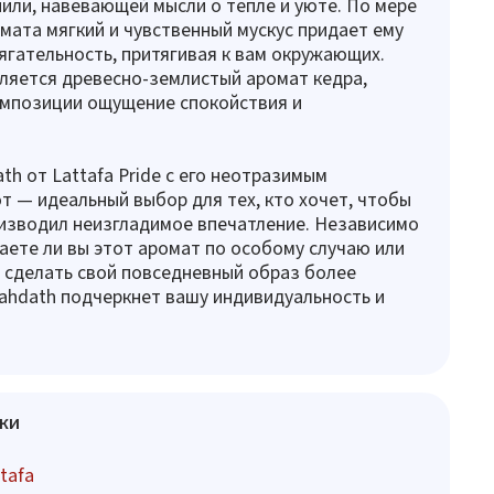
или, навевающей мысли о тепле и уюте. По мере
мата мягкий и чувственный мускус придает ему
тягательность, притягивая к вам окружающих.
ляется древесно-землистый аромат кедра,
мпозиции ощущение спокойствия и
h от Lattafa Pride с его неотразимым
т — идеальный выбор для тех, кто хочет, чтобы
изводил неизгладимое впечатление. Независимо
ваете ли вы этот аромат по особому случаю или
 сделать свой повседневный образ более
ahdath подчеркнет вашу индивидуальность и
ки
tafa