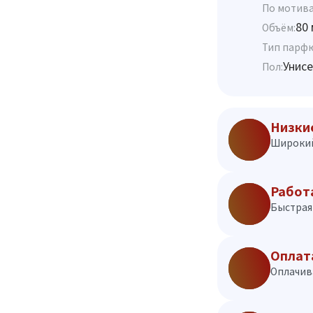
По мотива
80 
Объём:
Тип парф
Унисе
Пол:
Низки
Широкий
Работ
Быстрая 
Оплат
Оплачив