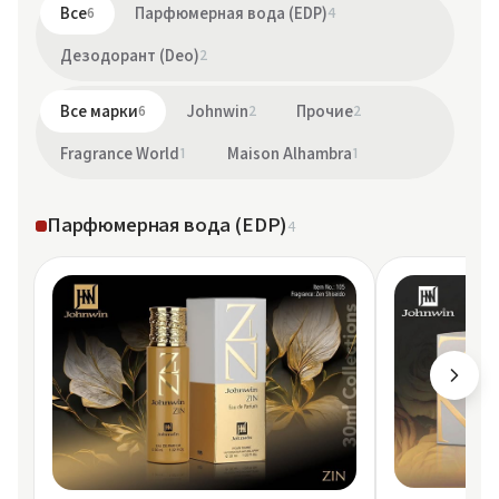
Все
6
Парфюмерная вода (EDP)
4
Дезодорант (Deo)
2
Все марки
6
Johnwin
2
Прочие
2
Fragrance World
1
Maison Alhambra
1
Парфюмерная вода (EDP)
4