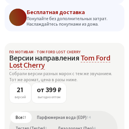
Бесплатная доставка
Покупайте без дополнительных затрат.
Наслаждайтесь покупками из дома.
ПО МОТИВАМ · TOM FORD LOST CHERRY
Версии направления
Tom Ford
Lost Cherry
Собрали версии разных марок с тем же звучанием.
Тот же аромат, цена в разы ниже.
21
от 399 ₽
версий
выгодно оптом
Все
21
Парфюмерная вода (EDP)
14
Тестер (Tester)
1
Дезодорант (Deo)
4