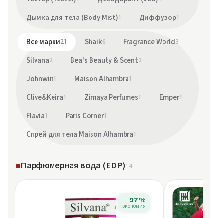
Дымка для тела (Body Mist)
1
Диффузор
1
Все марки
21
Shaik
6
Fragrance World
3
Silvana
2
Bea's Beauty & Scent
2
Johnwin
1
Maison Alhambra
1
Clive&Keira
1
Zimaya Perfumes
1
Emper
1
Flavia
1
Paris Corner
1
Спрей для тела Maison Alhambra
1
Парфюмерная вода (EDP)
14
−97%
экономия