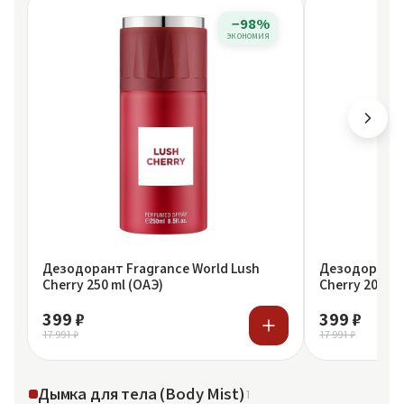
−98%
экономия
Дезодорант Fragrance World Lush
Дезодорант F
Cherry 250 ml (ОАЭ)
Cherry 200 ml
399 ₽
399 ₽
17 991 ₽
17 991 ₽
Дымка для тела (Body Mist)
1