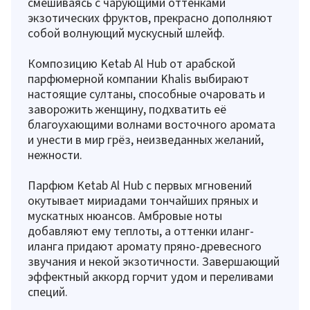
смешиваясь с чарующими оттенками
экзотических фруктов, прекрасно дополняют
собой волнующий мускусный шлейф.
Композицию Ketab Al Hub от арабской
парфюмерной компании Khalis выбирают
настоящие султаны, способные очаровать и
заворожить женщину, подхватить её
благоухающими волнами восточного аромата
и унести в мир грёз, неизведанных желаний,
нежности.
Парфюм Ketab Al Hub с первых мгновений
окутывает мириадами тончайших пряных и
мускатных нюансов. Амбровые ноты
добавляют ему теплоты, а оттенки иланг-
иланга придают аромату пряно-древесного
звучания и некой экзотичности. Завершающий
эффектный аккорд горчит удом и переливами
специй.