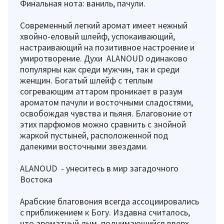
Финальная нота: ваниль, пачули.
Современный легкий аромат имеет нежный
хвойно-еловый шлейф, успокаивающий,
настраивающий на позитивное настроение и
умиротворение. Духи ALANOUD одинаково
популярны как среди мужчин, так и среди
женщин. Богатый шлейф с теплым
согревающим аттаром проникает в разум
ароматом пачули и восточными сладостями,
освобождая чувства и пьяня. Благовоние от
этих парфюмов можно сравнить с знойной
жаркой пустыней, расположенной под
далекими восточными звездами.
ALANOUD - унеситесь в мир загадочного
Востока
Арабские благовония всегда ассоциировались
с приближением к Богу. Издавна считалось,
что ароматный дым, поднимающийся вверх,