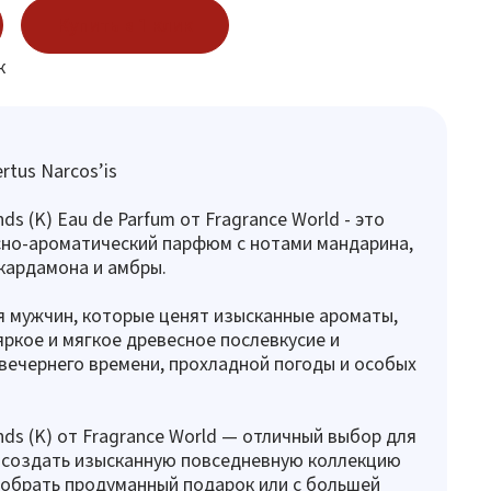
Купить в 1 клик
к
rtus Narcos’is
ds (K) Eau de Parfum от Fragrance World - это
сно-ароматический парфюм с нотами мандарина,
 кардамона и амбры.
 мужчин, которые ценят изысканные ароматы,
яркое и мягкое древесное послевкусие и
вечернего времени, прохладной погоды и особых
nds (K) от Fragrance World — отличный выбор для
т создать изысканную повседневную коллекцию
обрать продуманный подарок или с большей