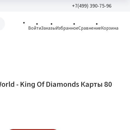
+7(499) 390-75-96
+7(499) 390-
Войти
Заказы
Избранное
Сравнение
Корзина
allparfume@mail.r
Пн - Вс: 9:30 - 21:3
109443, г. Москва,
Волгоградский пр.,
orld - King Of Diamonds Карты 80