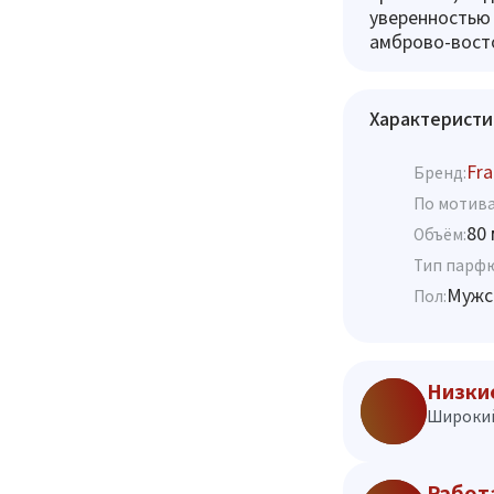
уверенностью 
амброво-вост
Характеристи
Fra
Бренд:
По мотива
80 
Объём:
Тип парф
Мужс
Пол:
Низки
Широкий
Работ