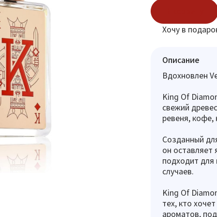
В корзину
Хочу в подаро
Описание
Вдохновлен Ve
King Of Diamon
свежий древе
ревеня, кофе,
Созданный для
он оставляет 
подходит для 
случаев.
King Of Diamo
тех, кто хоче
ароматов, под