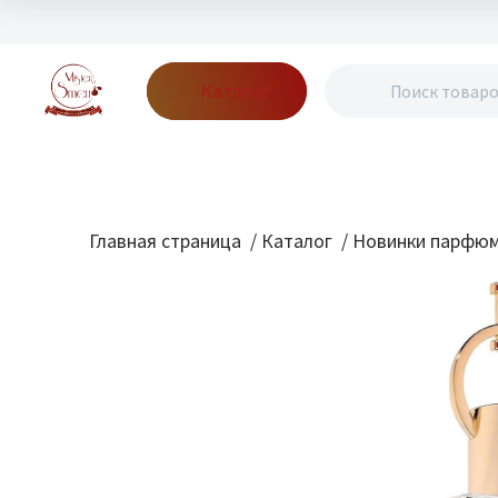
Каталог
Бренды
Акции
Блог
О нас
Доставка
Оплата
Конт
Главная страница
/
Каталог
/
Новинки парфю