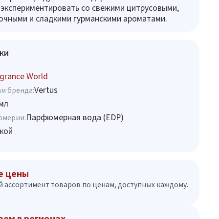
экспериментировать со свежими цитрусовыми,
очными и сладкими гурманскими ароматами.
ки
grance World
Vertus
м бренда:
мл
Парфюмерная вода (EDP)
юмерии:
кой
е цены
 ассортимент товаров по ценам, доступных каждому.
аем в регионах