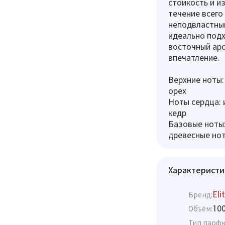
стойкость и и
течение всего
неподвластный
идеально под
восточный аро
впечатление.
Верхние ноты:
орех
Ноты сердца: 
кедр
Базовые ноты: 
древесные нот
Характеристи
Eli
Бренд:
10
Объём:
Тип парф