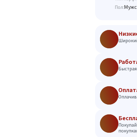
Мужс
Пол:
Низки
Широкий
Работ
Быстрая 
Оплат
Оплачив
Беспл
Покупай
покупкам