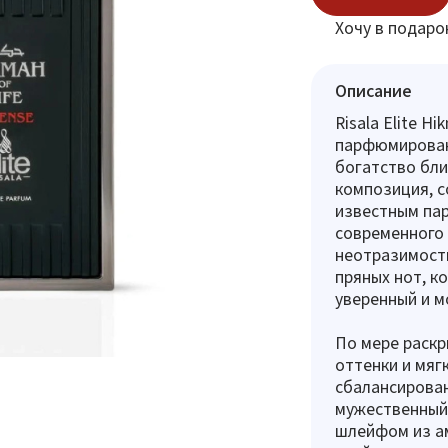
Хочу в подаро
Описание
Risala Elite Hi
парфюмирован
богатство бл
композиция, с
известным па
современного 
неотразимость
пряных нот, к
уверенный и м
По мере раск
оттенки и мяг
сбалансирован
мужественный 
шлейфом из ам