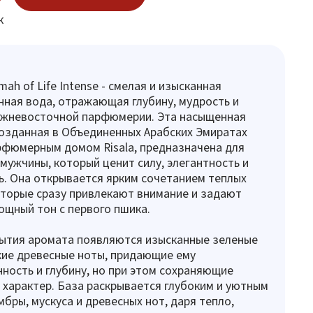
к
kmah of Life Intense - смелая и изысканная
ная вода, отражающая глубину, мудрость и
ижневосточной парфюмерии. Эта насыщенная
озданная в Объединенных Арабских Эмиратах
рфюмерным домом Risala, предназначена для
мужчины, который ценит силу, элегантность и
. Она открывается ярким сочетанием теплых
оторые сразу привлекают внимание и задают
ощный тон с первого пшика.
рытия аромата появляются изысканные зеленые
кие древесные ноты, придающие ему
ность и глубину, но при этом сохраняющие
характер. База раскрывается глубоким и уютным
бры, мускуса и древесных нот, даря тепло,