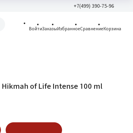
+7(499) 390-75-96
+7(499) 390-
Войти
Заказы
Избранное
Сравнение
Корзина
allparfume@mail.r
Пн - Вс: 9:30 - 21:3
109443, г. Москва,
Волгоградский пр.,
 - Hikmah of Life Intense 100 ml
Купить в 1 клик