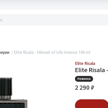
акты
мерии
/
Elite Risala - Hikmah of Life Intense 100 ml
Elite Risala
Elite Risala
Новинка
2 290 ₽
В корзину