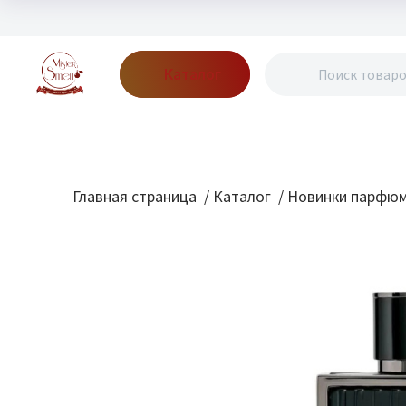
Каталог
Бренды
Акции
Блог
О нас
Доставка
Оплата
Конт
Главная страница
/
Каталог
/
Новинки парфю