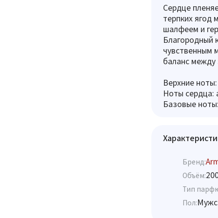
Сердце пленяе
терпких ягод 
шалфеем и гер
Благородный к
чувственным м
баланс между 
Верхние ноты:
Ноты сердца: 
Базовые ноты:
Характеристи
Ar
Бренд:
20
Объём:
Тип парф
Мужс
Пол: