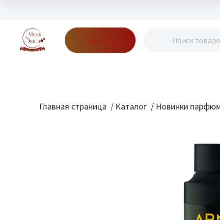
Каталог
Бренды
Акции
Блог
О нас
Доставка
Оплата
Конт
Главная страница
/
Каталог
/
Новинки парфю