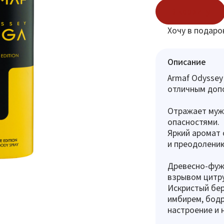
В корзину
Хочу в подаро
Описание
Armaf Odyssey
отличным доп
Отражает мужс
опасностями.
Яркий аромат 
и преодолению
Древесно-фуж
взрывом цитру
Искристый бе
имбирем, бодр
настроение и 