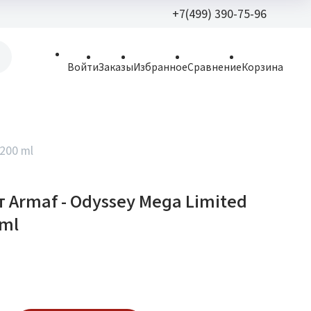
+7(499) 390-75-96
+7(499) 390-
Войти
Заказы
Избранное
Сравнение
Корзина
allparfume@mail.r
Пн - Вс: 9:30 - 21:3
109443, г. Москва,
200 ml
Волгоградский пр.,
 Armaf - Odyssey Mega Limited
 ml