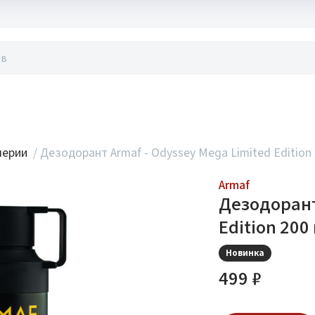
акты
мерии
/
Дезодорант Armaf - Odyssey Mega Limited Edition 
Armaf
Дезодорант
Edition 200
Новинка
499 ₽