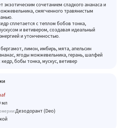
т экзотическим сочетанием сладкого ананаса и
можжевельника, смягченного травянистым
анью.
едр сплетается с теплом бобов тонка,
ускусом и ветивером, создавая идеальный
энергией и утонченностью.
 бергамот, лимон, имбирь, мята, апельсин
ананас, ягоды можжевельника, герань, шалфей
 кедр, бобы тонка, мускус, ветивер
ки
maf
0 мл
Дезодорант (Deo)
юмерии:
кой