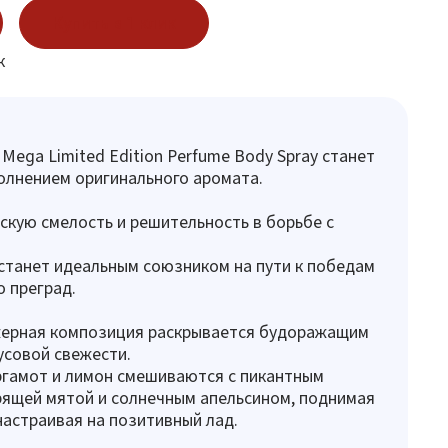
Купить в 1 клик
к
 Mega Limited Edition Perfume Body Spray станет
олнением оригинального аромата.
кую смелость и решительность в борьбе с
станет идеальным союзником на пути к победам
 преград.
ерная композиция раскрывается будоражащим
совой свежести.
ргамот и лимон смешиваются с пикантным
ящей мятой и солнечным апельсином, поднимая
настраивая на позитивный лад.