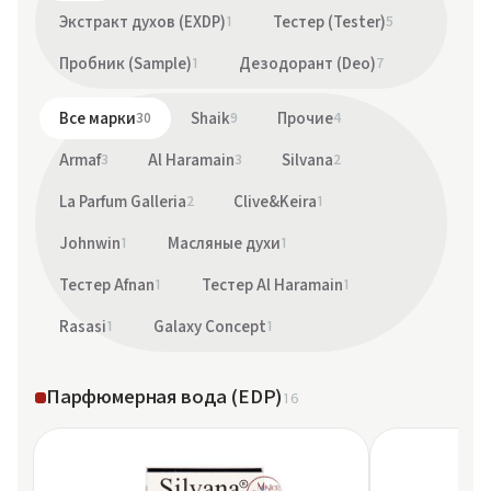
Экстракт духов (EXDP)
1
Тестер (Tester)
5
Пробник (Sample)
1
Дезодорант (Deo)
7
Все марки
30
Shaik
9
Прочие
4
Armaf
3
Al Haramain
3
Silvana
2
La Parfum Galleria
2
Clive&Keira
1
Johnwin
1
Масляные духи
1
Тестер Afnan
1
Тестер Al Haramain
1
Rasasi
1
Galaxy Concept
1
Парфюмерная вода (EDP)
16