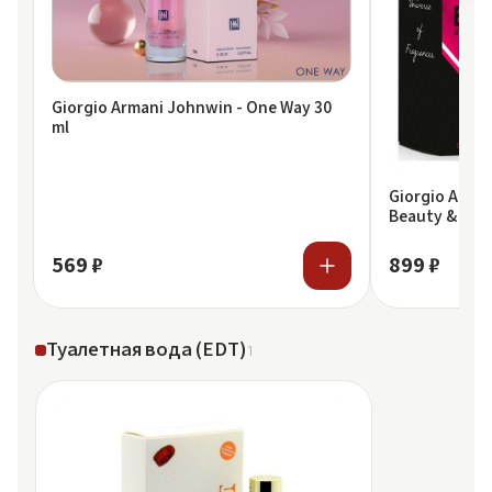
Giorgio Armani Johnwin - One Way 30
ml
Giorgio Arma
Beauty & Scen
My Way
569 ₽
899 ₽
Туалетная вода (EDT)
1