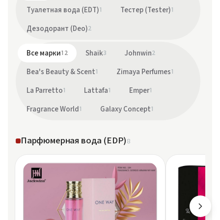
Туалетная вода (EDT)
1
Тестер (Tester)
1
Дезодорант (Deo)
2
Все марки
12
Shaik
3
Johnwin
2
Bea's Beauty & Scent
1
Zimaya Perfumes
1
La Parretto
1
Lattafa
1
Emper
1
Fragrance World
1
Galaxy Concept
1
Парфюмерная вода (EDP)
8