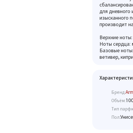
сбалансирован
для дневного 
изысканного п
производит н
Верхние ноты:
Ноты сердца: 
Базовые ноты:
ветивер, кипр
Характеристи
Ar
Бренд:
10
Объём:
Тип парф
Унисе
Пол: