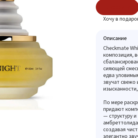
В корзину
Хочу в подаро
Описание
Checkmate Whi
композиция, в
сбалансирован
сияющей смесь
едва уловимы
звучат свежо 
изысканности,
По мере раскр
придают компо
— структуру и
амбреттолида,
создавая чист
элегантно зву