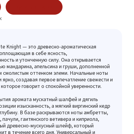
Купить в 1 клик
к
te Knight — это древесно-ароматическая
оплощающая в себе ясность,
ность и утонченную силу. Она открывается
ю мандарина, апельсина и груши, дополненной
м смолистым оттенком элеми. Начальные ноты
и ярко, создавая первое впечатление свежести и
 которое говорит о спокойной уверенности.
ытия аромата мускатный шалфей и дягиль
зиции изысканность, а мягкий виргинский кедр
 глубину. В базе раскрываются ноты амбретты,
 пачули, гаитянского ветивера и киприола,
ый древесно-мускусный шлейф, который
чит в течение всего дня. Универсальный и