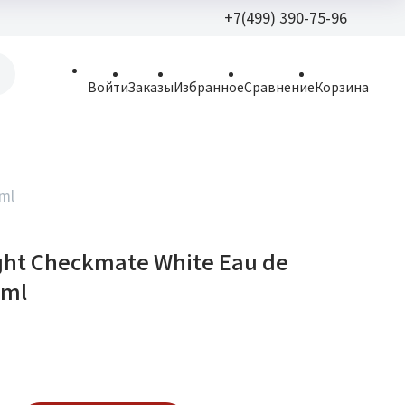
+7(499) 390-75-96
+7(499) 390-
Войти
Заказы
Избранное
Сравнение
Корзина
allparfume@mail.r
Пн - Вс: 9:30 - 21:3
109443, г. Москва,
 ml
Волгоградский пр.,
ght Checkmate White Eau de
 ml