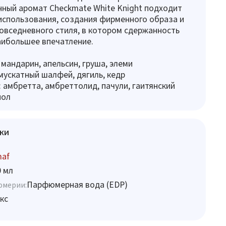
ный аромат Checkmate White Knight подходит
использования, создания фирменного образа и
овседневного стиля, в котором сдержанность
аибольшее впечатление.
 мандарин, апельсин, груша, элеми
мускатный шалфей, дягиль, кедр
 амбретта, амбреттолид, пачули, гаитянский
иол
ки
maf
0 мл
Парфюмерная вода (EDP)
юмерии:
кс