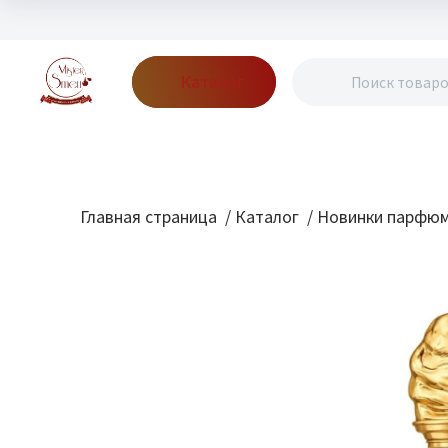
Каталог
Бренды
Акции
Блог
О нас
Доставка
Оплата
Конт
Главная страница
/
Каталог
/
Новинки парфю