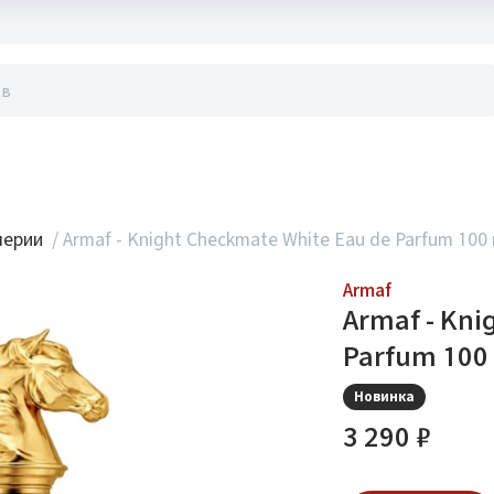
акты
мерии
/
Armaf - Knight Checkmate White Eau de Parfum 100
Armaf
Armaf - Kni
Parfum 100
Новинка
3 290 ₽