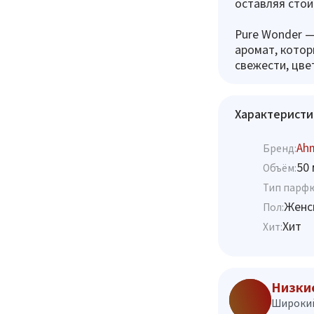
оставляя стой
Pure Wonder —
аромат, котор
свежести, цве
Характеристи
Ahm
Бренд:
50 
Объём:
Тип парф
Женс
Пол:
Хит
Хит:
Низки
Широкий