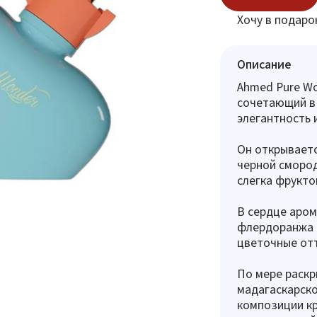
Хочу в подаро
Описание
Ahmed Pure Wo
сочетающий в 
элегантность 
Он открываетс
черной смород
слегка фрукто
В сердце аром
флердоранжа 
цветочные отт
По мере раскр
мадагаскарско
композиции кр