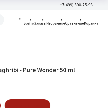
+7(499) 390-75-96
+7(499) 390-
Войти
Заказы
Избранное
Сравнение
Корзина
allparfume@mail.r
Пн - Вс: 9:30 - 21:3
109443, г. Москва,
Волгоградский пр.,
i
ghribi - Pure Wonder 50 ml
Купить в 1 клик