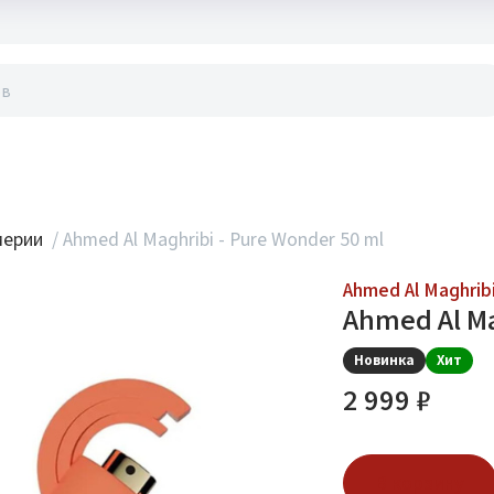
акты
мерии
/
Ahmed Al Maghribi - Pure Wonder 50 ml
Ahmed Al Maghrib
Ahmed Al Ma
Новинка
Хит
2 999 ₽
В корзину