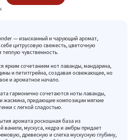
к
nder — изысканный и чарующий аромат,
себе цитрусовую свежесть, цветочную
и теплую чувственность.
я ярким сочетанием нот лаванды, мандарина,
ины и петитгрейна, создавая освежающее, но
вое и ароматное начало.
ата гармонично сочетаются ноты лаванды,
и жасмина, придающие композиции мягкие
енки с легкой сладостью.
ытия аромата роскошная база из
й ванили, мускуса, кедра и амбры придает
емовую, древесную и слегка мускусную глубину,