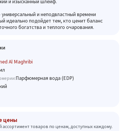
кий и изысканный шлейф.
 универсальный и неподвластный времени
ый идеально подойдет тем, кто ценит баланс
точного богатства и теплого очарования.
ки
ed Al Maghribi
мл
Парфюмерная вода (EDP)
юмерии:
кий
е цены
 ассортимент товаров по ценам, доступных каждому.