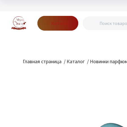
Каталог
Бренды
Акции
Блог
О нас
Доставка
Оплата
Конт
Главная страница
/
Каталог
/
Новинки парфю