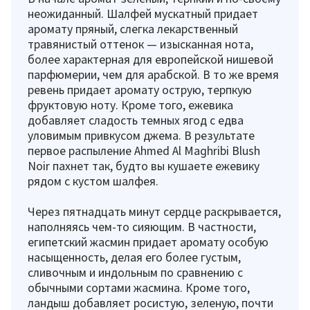
неожиданный. Шалфей мускатный придает
аромату пряный, слегка лекарственный
травянистый оттенок — изысканная нота,
более характерная для европейской нишевой
парфюмерии, чем для арабской. В то же время
ревень придает аромату острую, терпкую
фруктовую ноту. Кроме того, ежевика
добавляет сладость темных ягод с едва
уловимым привкусом джема. В результате
первое распыление Ahmed Al Maghribi Blush
Noir пахнет так, будто вы кушаете ежевику
рядом с кустом шалфея.
Через пятнадцать минут сердце раскрывается,
наполняясь чем-то сияющим. В частности,
египетский жасмин придает аромату особую
насыщенность, делая его более густым,
сливочным и индольным по сравнению с
обычными сортами жасмина. Кроме того,
ландыш добавляет росистую, зеленую, почти