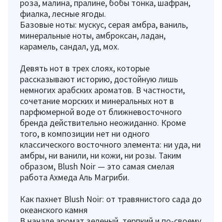
роза, малина, пралине, бобы тонка, шафран,
фиалка, лесные ягоды.
Базовые ноты: мускус, серая амбра, ваниль,
минеральные ноты, амброксан, ладан,
карамель, сандал, уд, мох.
Девять нот в трех слоях, которые
рассказывают историю, достойную лишь
немногих арабских ароматов. В частности,
сочетание морских и минеральных нот в
парфюмерной воде от ближневосточного
бренда действительно неожиданно. Кроме
того, в композиции нет ни одного
классического восточного элемента: ни уда, ни
амбры, ни ванили, ни кожи, ни розы. Таким
образом, Blush Noir — это самая смелая
работа Ахмеда Аль Магриби.
Как пахнет Blush Noir: от травянистого сада до
океанского камня
В начале аромат зеленый, терпкий и по-своему