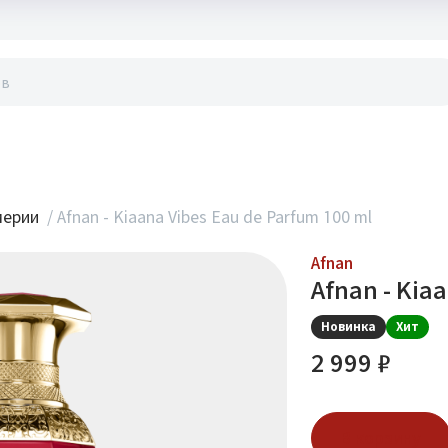
акты
мерии
/
Afnan - Kiaana Vibes Eau de Parfum 100 ml
Afnan
Afnan - Kia
Новинка
Хит
2 999 ₽
В корзину