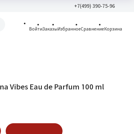
+7(499) 390-75-96
+7(499) 390-
Войти
Заказы
Избранное
Сравнение
Корзина
allparfume@mail.r
Пн - Вс: 9:30 - 21:3
109443, г. Москва,
Волгоградский пр.,
ana Vibes Eau de Parfum 100 ml
Купить в 1 клик