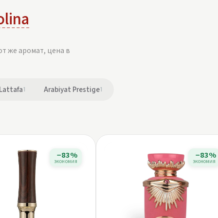
olina
от же аромат, цена в
Lattafa
1
Arabiyat Prestige
1
−83%
−83%
экономия
экономия