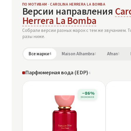
ПО МОТИВАМ · CAROLINA HERRERA LA BOMBA
Версии направления
Car
Herrera La Bomba
Собрали версии разных марок с тем же звучанием. Т
разы ниже.
Все марки
4
Maison Alhambra
1
Afnan
1
Парфюмерная вода (EDP)
4
−86%
экономия