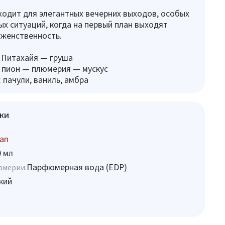
одит для элегантных вечерних выходов, особых
ых ситуаций, когда на первый план выходят
 женственность.
 Питахайя — груша
 пион — плюмерия — мускус
 пачули, ваниль, амбра
ки
an
0 мл
Парфюмерная вода (EDP)
юмерии:
кий