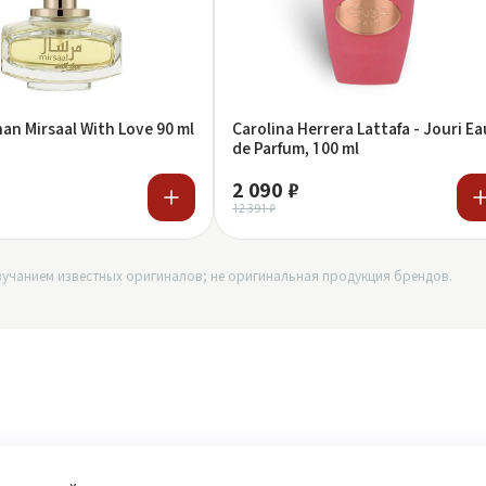
nan Mirsaal With Love 90 ml
Carolina Herrera Lattafa - Jouri Ea
de Parfum, 100 ml
2 090 ₽
12 391 ₽
учанием известных оригиналов; не оригинальная продукция брендов.