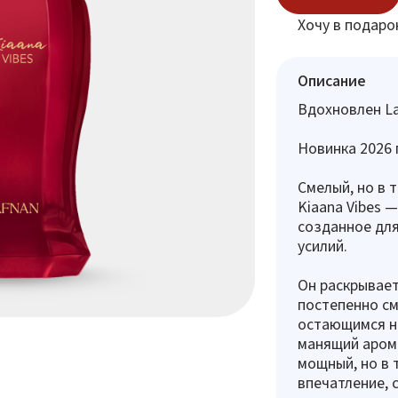
Хочу в подаро
Описание
Вдохновлен La
Новинка 2026 
Смелый, но в 
Kiaana Vibes 
созданное дл
усилий.
Он раскрывает
постепенно см
остающимся на
манящий арома
мощный, но в 
впечатление, 