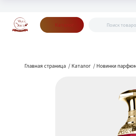
Каталог
Бренды
Акции
Блог
О нас
Доставка
Оплата
Конт
Главная страница
/
Каталог
/
Новинки парфю