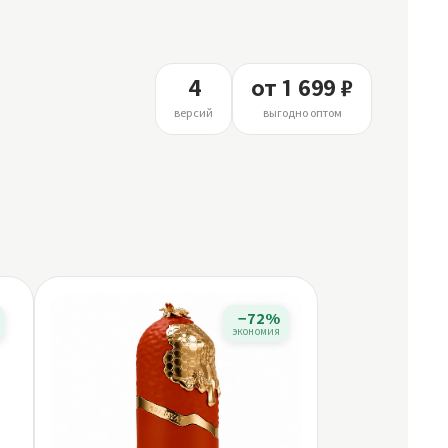
4
от 1 699 ₽
версий
выгодно оптом
−72%
экономия