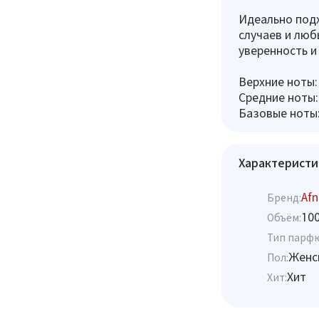
Идеально подх
случаев и люб
уверенность и
Верхние ноты:
Средние ноты:
Базовые ноты:
Характеристи
Afn
Бренд:
10
Объём:
Тип парф
Женс
Пол:
Хит
Хит: