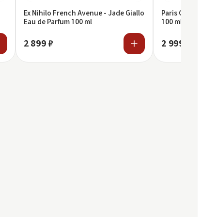
Ex Nihilo French Avenue - Jade Giallo
Paris Corner - Z
Eau de Parfum 100 ml
100 ml
2 899 ₽
2 999 ₽