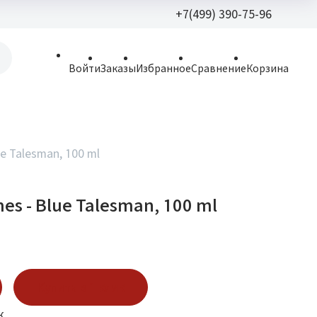
+7(499) 390-75-96
+7(499) 390-
Войти
Заказы
Избранное
Сравнение
Корзина
allparfume@mail.r
Пн - Вс: 9:30 - 21:3
109443, г. Москва,
e Talesman, 100 ml
Волгоградский пр.,
es - Blue Talesman, 100 ml
Купить в 1 клик
к