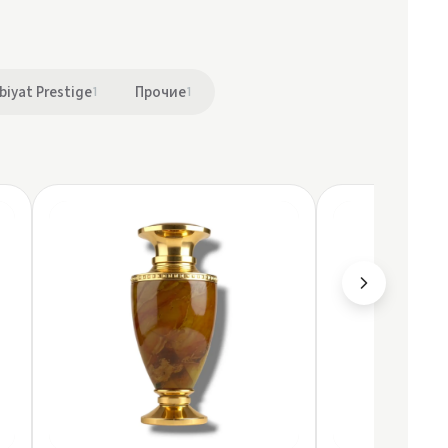
biyat Prestige
1
Прочие
1