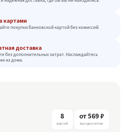
и надежная доставка, где бы вы ни находились.
а картами
айте покупки банковской картой без комиссий.
атная доставка
те без дополнительных затрат. Наслаждайтесь
и из дома.
8
от 569 ₽
версий
выгодно оптом