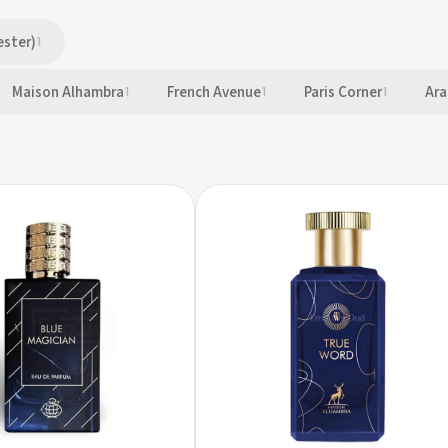
ester)
1
Maison Alhambra
1
French Avenue
1
Paris Corner
1
Ara