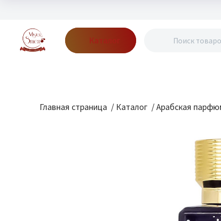
Каталог
Бренды
Акции
Блог
О нас
Доставка
Оплата
Конт
Главная страница
/
Каталог
/
Арабская парфю