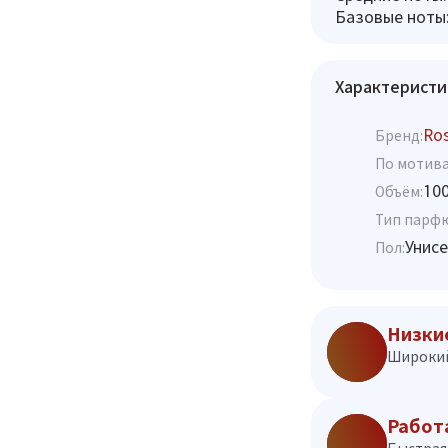
Базовые ноты:
Характеристи
Ro
Бренд:
По мотива
10
Объём:
Тип парф
Унисе
Пол:
Низки
Широкий
Работ