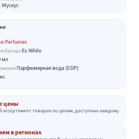
 Мускус
ки
se Perfumes
Ex Nihilo
м бренда:
0 мл
Парфюмерная вода (EDP)
юмерии:
кс
е цены
 ассортимент товаров по ценам, доступных каждому.
аем в регионах