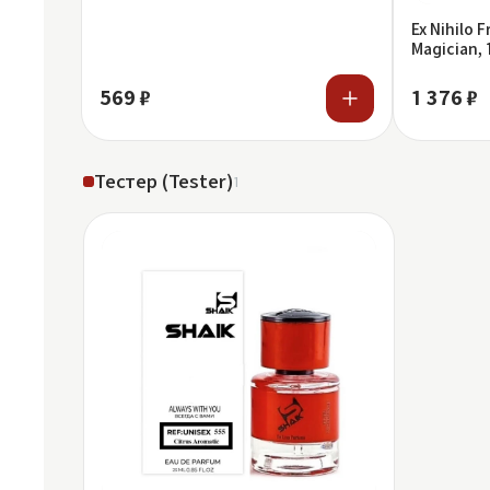
Ex Nihilo 
Magician, 
569 ₽
1 376 ₽
Тестер (Tester)
1