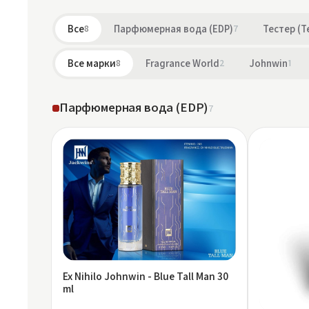
Все
8
Парфюмерная вода (EDP)
7
Тестер (T
Все марки
8
Fragrance World
2
Johnwin
1
Парфюмерная вода (EDP)
7
Ex Nihilo Johnwin - Blue Tall Man 30
ml