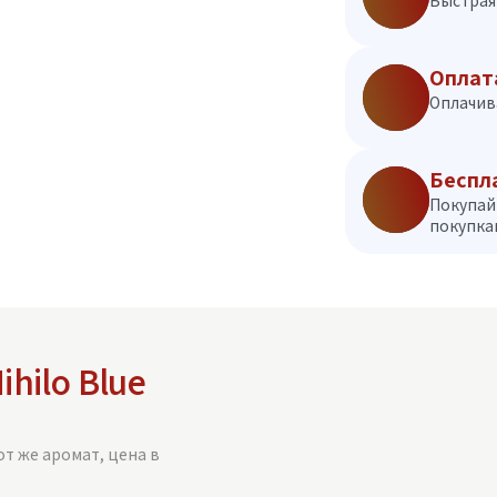
Быстрая 
Оплат
Оплачив
Беспл
Покупай
покупкам
ihilo Blue
от же аромат, цена в