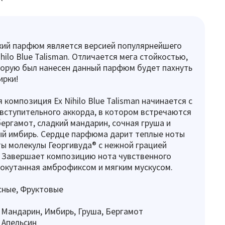
кий парфюм является версией популярнейшего
hilo Blue Talisman. Отличается мега стойкостью,
орую был нанесен данный парфюм будет пахнуть
ирки!
 композиция Ex Nihilo Blue Talisman начинается с
ступительного аккорда, в котором встречаются
ргамот, сладкий мандарин, сочная груша и
ый имбирь. Сердце парфюма дарит теплые ноты
ы молекулы Георгивуда® с нежной грацией
 Завершает композицию нота чувственного
 окутанная амброфиксом и мягким мускусом.
сные, Фруктовые
 Мандарин, Имбирь, Груша, Бергамот
 Апельсин