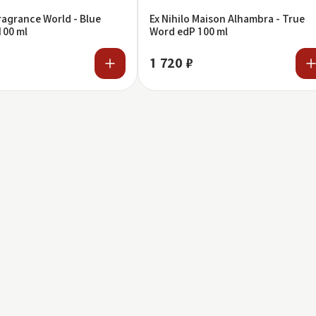
Fragrance World - Blue
Ex Nihilo Maison Alhambra - True
100 ml
Word edP 100 ml
1 720 ₽