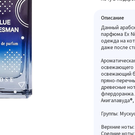
Описание
Данный арабс
парфюма Ex Ni
одежда на кот
даже после ст
Ароматическая
освежающего в
освежающий бе
пряно-перечн
древесные нот
флердоранжа.
Акигалавуда®,
Группы: Муску
Верхние ноты:
Средние ноты: