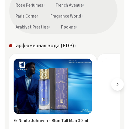
Rose Perfumes
1
French Avenue
1
Paris Corner
1
Fragrance World
1
Arabiyat Prestige
1
Прочие
1
Парфюмерная вода (EDP)
7
Ex Nihilo Johnwin - Blue Tall Man 30 ml