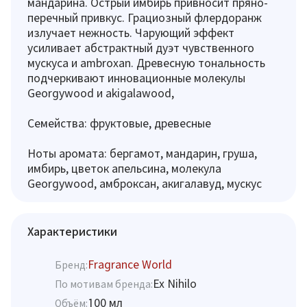
мандарина. Острый имбирь привносит пряно-
перечный привкус. Грациозный флердоранж
излучает нежность. Чарующий эффект
усиливает абстрактный дуэт чувственного
мускуса и ambroxan. Древесную тональность
подчеркивают инновационные молекулы
Georgywood и akigalawood,
Семейства: фруктовые, древесные
Ноты аромата: бергамот, мандарин, груша,
имбирь, цветок апельсина, молекула
Georgywood, амброксан, акигалавуд, мускус
Характеристики
Fragrance World
Бренд:
Ex Nihilo
По мотивам бренда:
100 мл
Объём: