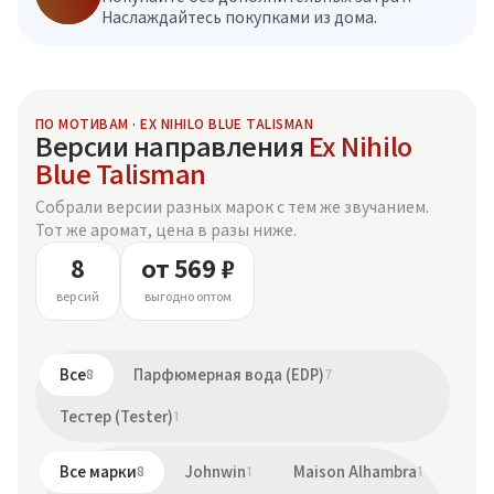
Наслаждайтесь покупками из дома.
ПО МОТИВАМ · EX NIHILO BLUE TALISMAN
Версии направления
Ex Nihilo
Blue Talisman
Собрали версии разных марок с тем же звучанием.
Тот же аромат, цена в разы ниже.
8
от 569 ₽
версий
выгодно оптом
Все
8
Парфюмерная вода (EDP)
7
Тестер (Tester)
1
Все марки
8
Johnwin
1
Maison Alhambra
1