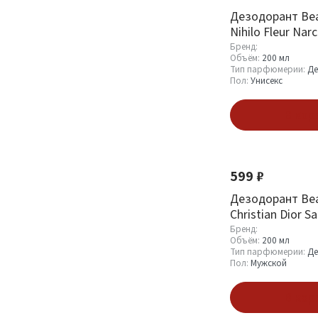
Дезодорант Bea
Nihilo Fleur Nar
Тип парфюмерии
Бренд:
Объём:
200 мл
Тип парфюмерии:
Де
Парфюмерная вода
15
Пол:
Унисекс
(EDP)
8
Туалетная вода (EDT)
5
В кор
Дезодорант (Deo)
41
Диффузор
1
599 ₽
Дезодорант Bea
Пол
Christian Dior S
Бренд:
Мужской
60
Объём:
200 мл
Тип парфюмерии:
Де
Женский
98
Пол:
Мужской
Унисекс
47
В кор