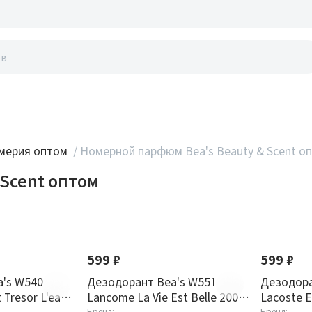
акты
мерия оптом
/
Номерной парфюм Bea's Beauty & Scent о
Scent оптом
599 ₽
599 ₽
's W540
Дезодорант Bea's W551
Дезодора
 Tresor L'eau
Lancome La Vie Est Belle 200
Lacoste E
Бренд:
Бренд: