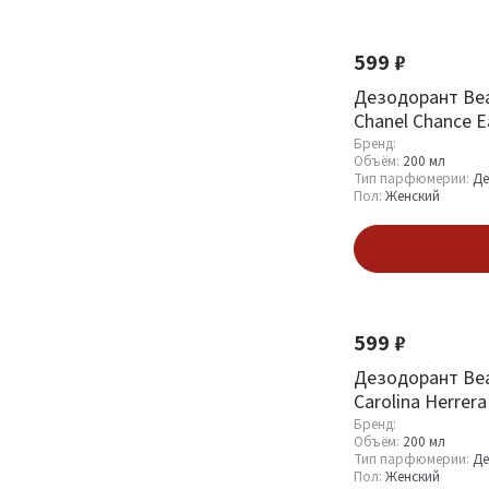
Показать
599 ₽
Дезодорант Bea
Chanel Chance E
ml
Бренд:
Объём:
200 мл
Тип парфюмерии:
Де
Пол:
Женский
В кор
599 ₽
Дезодорант Bea
Carolina Herrera
ml
Бренд:
Объём:
200 мл
Тип парфюмерии:
Де
Пол:
Женский