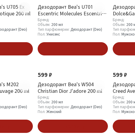
's U705 Ex
Дезодорант Bea's U701
Дезодора
cotique 200 ml
Escentric Molecules Escentric
Dolce&Ga
02 200 ml
Men 200 
Бренд:
Бренд:
Объём:
200 мл
Объём:
200 
зодорант (Deo)
Тип парфюмерии:
Дезодорант (Deo)
Тип парфюм
Пол:
Унисекс
Пол:
Мужско
зину
В корзину
599 ₽
599 ₽
's M202
Дезодорант Bea's W504
Дезодора
auvage 200 ml
Christian Dior J'adore 200 ml
Creed Ave
Бренд:
Бренд:
Объём:
200 мл
Объём:
200 
зодорант (Deo)
Тип парфюмерии:
Дезодорант (Deo)
Тип парфюм
Пол:
Женский
Пол:
Мужско
зину
В корзину