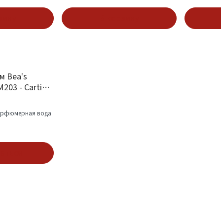
зину
В корзину
м Bea's
203 - Cartier
рфюмерная вода
аться