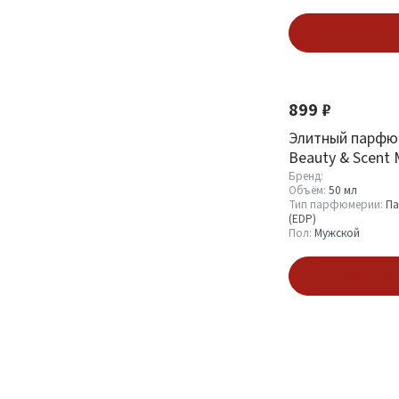
В кор
899 ₽
Элитный парфю
Beauty & Scent M
Declaration
Бренд:
Объём:
50 мл
Тип парфюмерии:
Па
(EDP)
Пол:
Мужской
Подпис