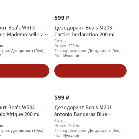
599 ₽
нт Bea's W515
Дезодорант Bea's M203
o Mademoiselle 200
Cartier Declaration 200 ml
Бренд:
мл
Объём:
200 мл
ерии:
Дезодорант (Deo)
Тип парфюмерии:
Дезодорант (Deo)
й
Пол:
Мужской
В корзину
В корзину
599 ₽
нт Bea's W543
Дезодорант Bea's M201
ld'Afrique 200 ml
Antonio Banderas Blue
Seduction Man 200 ml
Бренд:
мл
Объём:
200 мл
ерии:
Дезодорант (Deo)
Тип парфюмерии:
Дезодорант (Deo)
й
Пол:
Мужской