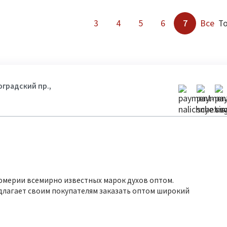
3
4
5
6
7
Все
То
гоградский пр.,
юмерии всемирно известных марок духов оптом.
длагает своим покупателям заказать оптом широкий