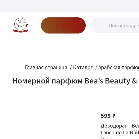
Каталог
Бренды
Акции
Блог
О нас
Доставка
Оплата
Конт
Главная страница
/
Каталог
/
Арабская парфю
Номерной парфюм Bea's Beauty & 
Фильтр
По новизне
Оптовая стоимость
599 ₽
От
До
Дезодорант Bea
Lancome La Nuit
Бренд: