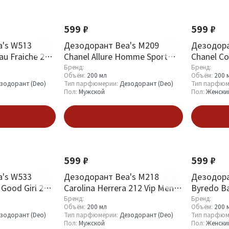
599 ₽
599 ₽
's W513
Дезодорант Bea's M209
Дезодора
au Fraiche 200
Chanel Allure Homme Sport
Chanel Coc
200 ml
ml
Бренд:
Бренд:
Объём:
200 мл
Объём:
200 
зодорант (Deo)
Тип парфюмерии:
Дезодорант (Deo)
Тип парфюм
Пол:
Мужской
Пол:
Женски
зину
В корзину
599 ₽
599 ₽
's W533
Дезодорант Bea's M218
Дезодора
 Good Girl 200
Carolina Herrera 212 Vip Men
Byredo Ba
200 ml
Бренд:
Бренд:
Объём:
200 мл
Объём:
200 
зодорант (Deo)
Тип парфюмерии:
Дезодорант (Deo)
Тип парфюм
Пол:
Мужской
Пол:
Женски