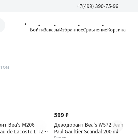
+7(499) 390-75-96
+7(499) 390-
Войти
Заказы
Избранное
Сравнение
Корзина
allparfume@mail.r
Пн - Вс: 9:30 - 21:3
109443, г. Москва,
птом
Волгоградский пр.,
599 ₽
нт Bea's M206
Дезодорант Bea's W572 Jean
au de Lacoste L 12
Paul Gaultier Scandal 200 ml
Бренд: