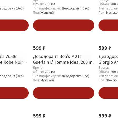
l
ml
12 Blanc 
Объём:
200 мл
Объём:
200 
зодорант (Deo)
Тип парфюмерии:
Дезодорант (Deo)
Тип парфюм
Пол:
Женский
Пол:
Мужско
зину
В корзину
599 ₽
599 ₽
's W536
Дезодорант Bea's M211
Дезодора
te Robe Noire
Guerlain L'Homme Ideal 200 ml
Giorgio A
200 ml
Бренд:
Бренд:
Объём:
200 мл
Объём:
200 
зодорант (Deo)
Тип парфюмерии:
Дезодорант (Deo)
Тип парфюм
Пол:
Мужской
Пол:
Женски
зину
В корзину
599 ₽
599 ₽