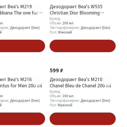
нт Bea's M219
Дезодорант Bea's W535
bbana The one for
Christian Dior Blooming
ml
Bouquet 200 ml
Бренд:
мл
Объём:
200 мл
ерии:
Дезодорант (Deo)
Тип парфюмерии:
Дезодорант (Deo)
й
Пол:
Женский
В корзину
В корзину
599 ₽
нт Bea's M216
Дезодорант Bea's M210
ntus for Men 200 ml
Chanel Bleu de Chanel 200 ml
Бренд:
мл
Объём:
200 мл
ерии:
Дезодорант (Deo)
Тип парфюмерии:
Дезодорант (Deo)
й
Пол:
Мужской
В корзину
В корзину