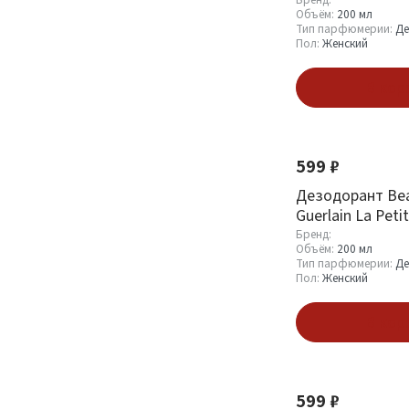
de Parfum 200 m
Объём:
200 мл
Тип парфюмерии:
Де
Пол:
Женский
По мотивам бренда
В кор
Alexandre. J
1
Amouage
1
599 ₽
Antonio Banderas
1
Дезодорант Bea
Armand Basi
1
Guerlain La Peti
200 ml
Бренд:
Смотреть все
Объём:
200 мл
Тип парфюмерии:
Де
Пол:
Женский
Объём
В кор
110 мл
1
200 мл
41
50 мл
163
599 ₽