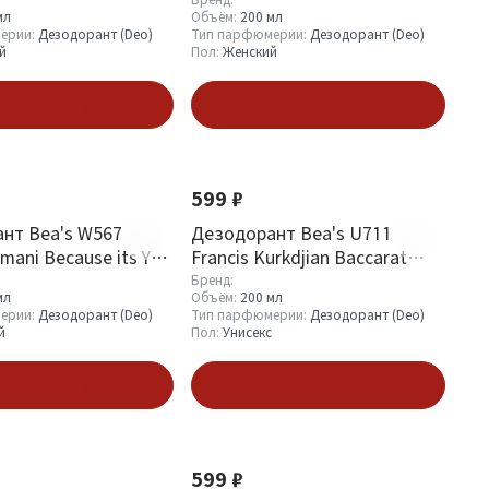
200 ml
мл
Объём:
200 мл
ерии:
Дезодорант (Deo)
Тип парфюмерии:
Дезодорант (Deo)
й
Пол:
Женский
В корзину
В корзину
599 ₽
нт Bea's W567
Дезодорант Bea's U711
rmani Because its You
Francis Kurkdjian Baccarat
Rouge 540 200 ml
Бренд:
мл
Объём:
200 мл
ерии:
Дезодорант (Deo)
Тип парфюмерии:
Дезодорант (Deo)
й
Пол:
Унисекс
В корзину
В корзину
599 ₽