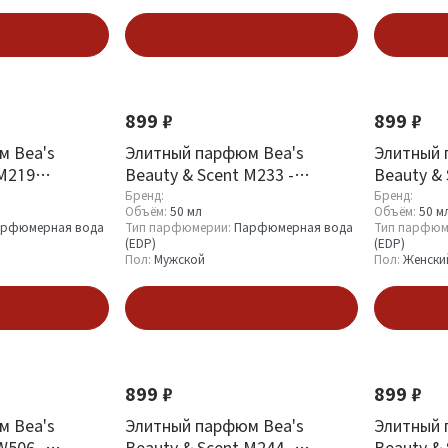
зину
В корзину
899 ₽
899 ₽
м Bea's
Элитный парфюм Bea's
Элитный 
 M219
Beauty & Scent M233 -
Beauty & 
The one for
Dolce&Gabbana Intenso Pour
Dolce&Ga
Бренд:
Бренд:
Объём:
50 мл
Объём:
50 м
Homme
Women
рфюмерная вода
Тип парфюмерии:
Парфюмерная вода
Тип парфюм
(EDP)
(EDP)
Пол:
Мужской
Пол:
Женски
зину
В корзину
899 ₽
899 ₽
м Bea's
Элитный парфюм Bea's
Элитный 
W506 -
Beauty & Scent M244 -
Beauty & 