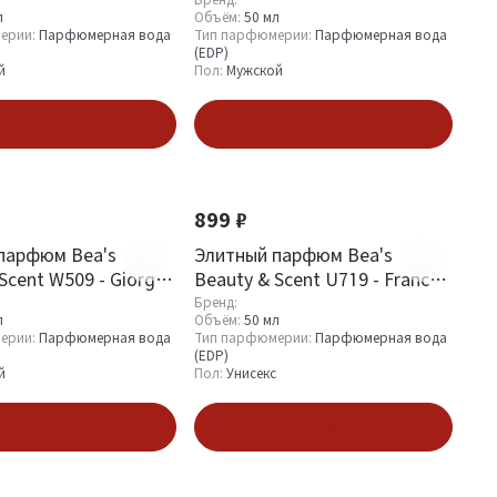
y Way
Armani Black Code Men
л
Объём:
50 мл
ерии:
Парфюмерная вода
Тип парфюмерии:
Парфюмерная вода
(EDP)
й
Пол:
Мужской
В корзину
В корзину
899 ₽
парфюм Bea's
Элитный парфюм Bea's
Scent W509 - Giorgio
Beauty & Scent U719 - Franck
Boclet Cocaine
Бренд:
л
Объём:
50 мл
ерии:
Парфюмерная вода
Тип парфюмерии:
Парфюмерная вода
(EDP)
й
Пол:
Унисекс
В корзину
В корзину