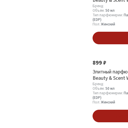
Dolce&Gabbana
Бренд:
Объём:
50 мл
L`imperatrice
Тип парфюмерии:
Па
(EDP)
Пол:
Женский
В кор
899 ₽
Элитный парфю
Beauty & Scent 
Christian Dior Jo
Бренд:
Объём:
50 мл
Тип парфюмерии:
Па
(EDP)
Пол:
Женский
В кор