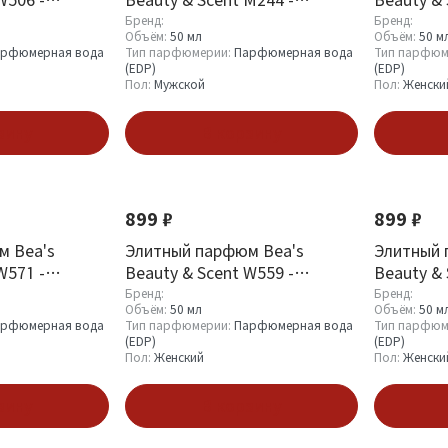
 №3
Dolce&Gabbana Light Blue
Karan DKN
Бренд:
Бренд:
Объём:
50 мл
Объём:
50 м
Homme
рфюмерная вода
Тип парфюмерии:
Парфюмерная вода
Тип парфюм
(EDP)
(EDP)
Пол:
Мужской
Пол:
Женски
зину
В корзину
899 ₽
899 ₽
м Bea's
Элитный парфюм Bea's
Элитный 
W571 -
Beauty & Scent W559 -
Beauty & 
y
Christian Dior Miss Dior Cherie
Christian 
Бренд:
Бренд:
Объём:
50 мл
Объём:
50 м
рфюмерная вода
Тип парфюмерии:
Парфюмерная вода
Тип парфюм
(EDP)
(EDP)
Пол:
Женский
Пол:
Женски
зину
В корзину