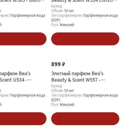
Y Be Delicious
Dior Addict
Бренд:
л
Объём:
50 мл
ерии:
Парфюмерная вода
Тип парфюмерии:
Парфюмерная вода
(EDP)
й
Пол:
Женский
В корзину
В корзину
899 ₽
парфюм Bea's
Элитный парфюм Bea's
Scent U534 -
Beauty & Scent W557 -
Dior Addict
Christian Dior Addict 2
Бренд:
л
Объём:
50 мл
ерии:
Парфюмерная вода
Тип парфюмерии:
Парфюмерная вода
(EDP)
й
Пол:
Женский
В корзину
В корзину