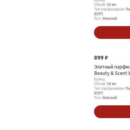
Armani Because 
Объём:
50 мл
Тип парфюмерии:
Па
(EDP)
Пол:
Женский
По мотивам бренда
В кор
Alexandre. J
1
Amouage
1
Antonio Banderas
899 ₽
1
Armand Basi
1
Элитный парфю
Beauty & Scent 
Смотреть все
Armani Code W
Бренд:
Объём:
50 мл
Тип парфюмерии:
Па
(EDP)
Объём
Пол:
Женский
110 мл
1
В кор
200 мл
41
50 мл
163