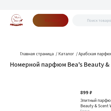
Каталог
Бренды
Акции
Блог
О нас
Доставка
Оплата
Конт
Главная страница
/
Каталог
/
Арабская парфю
Номерной парфюм Bea's Beauty & 
Фильтр
По новизне
Оптовая стоимость
899 ₽
От
До
Элитный парфю
Beauty & Scent 
Бренд: