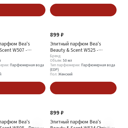
В корзину
В корзину
899 ₽
парфюм Bea's
Элитный парфюм Bea's
Scent W507 -
Beauty & Scent W525 -
bbana The One For
Dolce&Gabbana Light Blue
Бренд:
л
Объём:
50 мл
Woman
ерии:
Парфюмерная вода
Тип парфюмерии:
Парфюмерная вода
(EDP)
й
Пол:
Женский
В корзину
В корзину
899 ₽
парфюм Bea's
Элитный парфюм Bea's
Scent W505 - Donna
Beauty & Scent W534 Christian