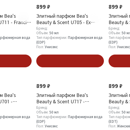
899 ₽
899 ₽
м Bea's
Элитный парфюм Bea's
Элитный 
711 - Francis
Beauty & Scent U705 - Ex
Beauty & 
rat Rouge 540
Nihilo Fleur Narcotique
Molecules
Бренд:
Бренд:
Объём:
50 мл
Объём:
50 м
рфюмерная вода
Тип парфюмерии:
Парфюмерная вода
Тип парфюм
(EDP)
(EDP)
Пол:
Унисекс
Пол:
Унисекс
зину
В корзину
899 ₽
899 ₽
м Bea's
Элитный парфюм Bea's
Элитный 
U701 -
Beauty & Scent U717 -
Beauty & 
les Escentric
Escentric Molecules Escentric
Elizabeth
Бренд:
Бренд:
Объём:
50 мл
Объём:
50 м
01
рфюмерная вода
Тип парфюмерии:
Парфюмерная вода
Тип парфюм
(EDP)
(EDT)
Пол:
Унисекс
Пол:
Женски