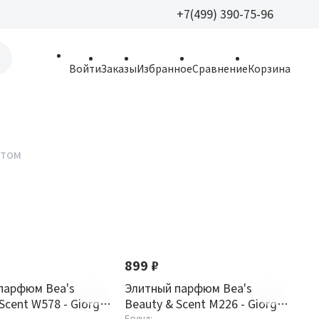
+7(499) 390-75-96
+7(499) 390-
Войти
Заказы
Избранное
Сравнение
Корзина
allparfume@mail.r
Пн - Вс: 9:30 - 21:3
109443, г. Москва,
птом
Волгоградский пр.,
899 ₽
парфюм Bea's
Элитный парфюм Bea's
Scent W578 - Giorgio
Beauty & Scent M226 - Giorgio
Бренд: