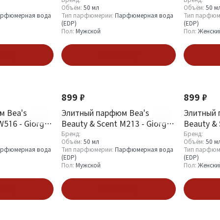
its You
Armani Armani Code Sport
Armani M
Объём:
50 мл
Объём:
50 м
рфюмерная вода
Тип парфюмерии:
Парфюмерная вода
Тип парфюм
(EDP)
(EDP)
Пол:
Мужской
Пол:
Женски
зину
В корзину
899 ₽
899 ₽
м Bea's
Элитный парфюм Bea's
Элитный 
W516 - Giorgio
Beauty & Scent M213 - Giorgio
Beauty & 
omen
Armani Acqua di Gio Homme
Аrmani Si
Бренд:
Бренд:
Объём:
50 мл
Объём:
50 м
рфюмерная вода
Тип парфюмерии:
Парфюмерная вода
Тип парфюм
(EDP)
(EDP)
Пол:
Мужской
Пол:
Женски
зину
В корзину