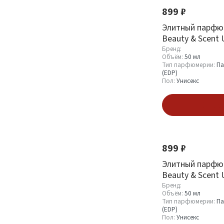
899 ₽
Элитный парфю
Тип парфюмерии
Beauty & Scent U
Kurkdjian Bacca
Бренд:
Парфюмерная вода
15
Объём:
50 мл
(EDP)
8
Тип парфюмерии:
Па
(EDP)
Туалетная вода (EDT)
5
Пол:
Унисекс
Дезодорант (Deo)
41
В кор
Диффузор
1
Пол
899 ₽
Элитный парфю
Мужской
60
Beauty & Scent 
Женский
98
Escentric Molecu
Бренд:
Объём:
50 мл
02
Унисекс
47
Тип парфюмерии:
Па
(EDP)
Пол:
Унисекс