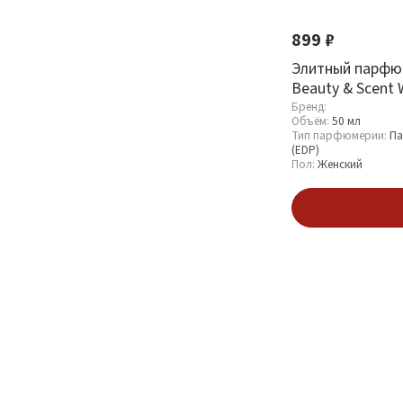
899 ₽
Элитный парфю
Beauty & Scent 
Pure Poison
Бренд:
Объём:
50 мл
Тип парфюмерии:
Па
(EDP)
Пол:
Женский
В кор