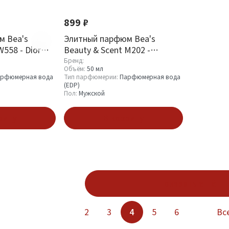
899 ₽
м Bea's
Элитный парфюм Bea's
W558 - Dior
Beauty & Scent M202 -
Christian Dior Sauvage
Бренд:
Объём:
50 мл
рфюмерная вода
Тип парфюмерии:
Парфюмерная вода
(EDP)
Пол:
Мужской
зину
В корзину
Показать ещё
2
3
4
5
6
Вс