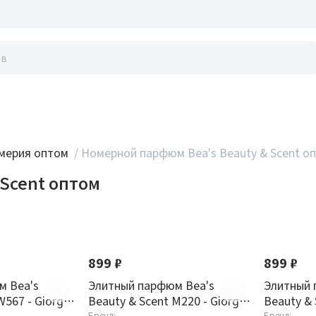
акты
мерия оптом
/
Номерной парфюм Bea's Beauty & Scent о
Scent оптом
899 ₽
899 ₽
м Bea's
Элитный парфюм Bea's
Элитный 
W567 - Giorgio
Beauty & Scent M220 - Giorgio
Beauty & 
Бренд:
Бренд: