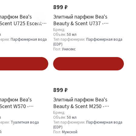
899 ₽
парфюм Bea's
Элитный парфюм Bea's
Scent U725 Escentric
Beauty & Scent U737 -
 Intelligence Fantasy
Escentric Molecules Escentric
Бренд:
л
Объём:
50 мл
05
ерии:
Парфюмерная вода
Тип парфюмерии:
Парфюмерная вода
(EDP)
Пол:
Унисекс
В корзину
В корзину
899 ₽
парфюм Bea's
Элитный парфюм Bea's
Scent W570 -
Beauty & Scent M250 -
 Arden Green Tea
Dolce&Gabbana K
Бренд:
л
Объём:
50 мл
ерии:
Туалетная вода
Тип парфюмерии:
Парфюмерная вода
(EDP)
й
Пол:
Мужской