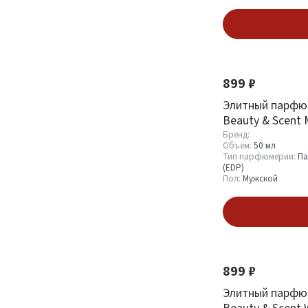
Показать
В кор
899 ₽
Элитный парфю
Beauty & Scent
Dolce&Gabbana 
Бренд:
Объём:
50 мл
Men
Тип парфюмерии:
Па
(EDP)
Пол:
Мужской
В кор
899 ₽
Элитный парфю
Beauty & Scent 