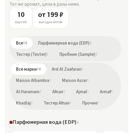
Тот же аромат, цена в разы ниже.
10
от 199 ₽
версий
выгодно оптом
Все
10
Парфюмерная вода (EDP)
8
Тестер (Tester)
1
Пробник (Sample)
1
Все марки
10
Ard Al Zaafaran
1
Maison Alhambra
1
Maison Asrar
1
Al Haramain
1
Afnan
1
Ajmal
1
Armaf
1
Khadlaj
1
Тестер Afnan
1
Прочие
1
Парфюмерная вода (EDP)
8