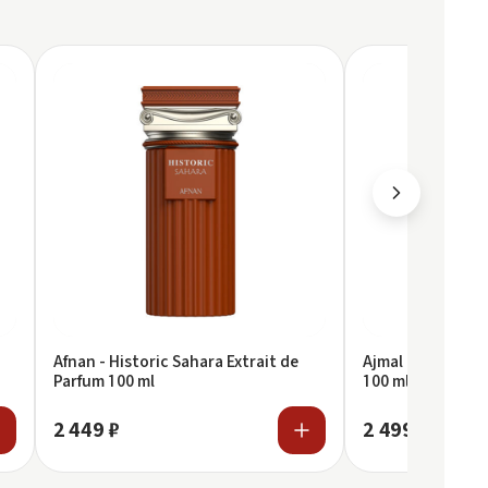
Afnan - Historic Sahara Extrait de
Ajmal - Desert S
Parfum 100 ml
100 ml
2 449 ₽
2 499 ₽