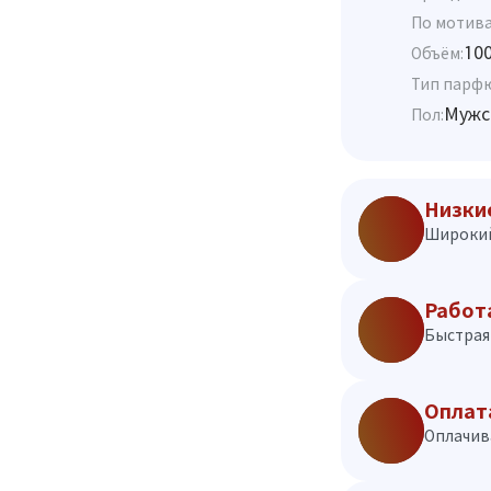
По мотива
10
Объём:
Тип парф
Мужс
Пол:
Низки
Широкий
Работ
Быстрая 
Оплат
Оплачив