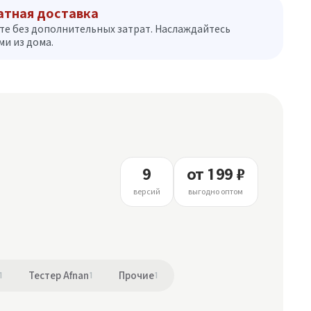
атная доставка
те без дополнительных затрат. Наслаждайтесь
и из дома.
9
от 199 ₽
версий
выгодно оптом
1
Тестер Afnan
1
Прочие
1