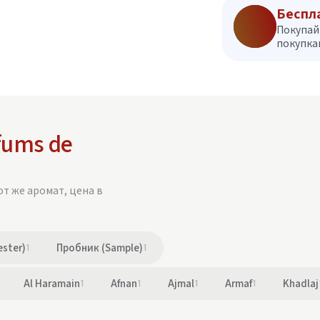
Беспл
Покупай
покупкам
fums de
от же аромат, цена в
ester)
1
Пробник (Sample)
1
Al Haramain
1
Afnan
1
Ajmal
1
Armaf
1
Khadlaj