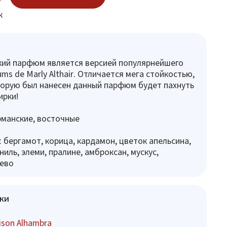
к
кий парфюм является версией популярнейшего
ms de Marly Althair. Отличается мега стойкостью,
орую был нанесен данный парфюм будет пахнуть
ирки!
рманские, восточные
 бергамот, корица, кардамон, цветок апельсина,
иль, элеми, пралине, амброксан, мускус,
рево
ки
son Alhambra