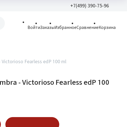
+7(499) 390-75-96
+7(499) 390-
Войти
Заказы
Избранное
Сравнение
Корзина
allparfume@mail.r
Пн - Вс: 9:30 - 21:3
109443, г. Москва,
 Victorioso Fearless edP 100 ml
Волгоградский пр.,
mbra - Victorioso Fearless edP 100
Купить в 1 клик