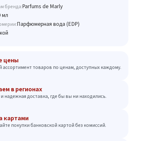
Parfums de Marly
м бренда:
0 мл
Парфюмерная вода (EDP)
юмерии:
кой
е цены
 ассортимент товаров по ценам, доступных каждому.
аем в регионах
и надежная доставка, где бы вы ни находились.
а картами
айте покупки банковской картой без комиссий.