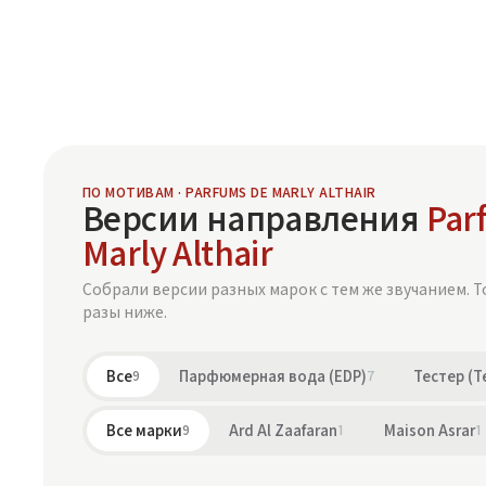
ПО МОТИВАМ · PARFUMS DE MARLY ALTHAIR
Версии направления
Par
Marly Althair
Собрали версии разных марок с тем же звучанием. Т
разы ниже.
Все
9
Парфюмерная вода (EDP)
7
Тестер (T
Все марки
9
Ard Al Zaafaran
1
Maison Asrar
1