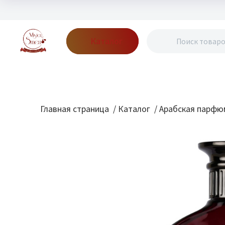
Каталог
Бренды
Акции
Блог
О нас
Доставка
Оплата
Конт
Главная страница
/
Каталог
/
Арабская парфю