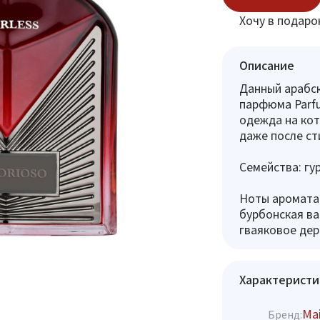
Хочу в подаро
Описание
Данный арабс
парфюма Parfu
одежда на кот
даже после ст
Семейства: гу
Ноты аромата:
бурбонская ван
гваяковое де
Характеристи
Mai
Бренд: