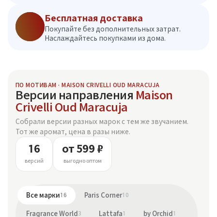
Бесплатная доставка
Покупайте без дополнительных затрат.
Наслаждайтесь покупками из дома.
ПО МОТИВАМ · MAISON CRIVELLI OUD MARACUJA
Версии направления
Maison
Crivelli Oud Maracuja
Собрали версии разных марок с тем же звучанием.
Тот же аромат, цена в разы ниже.
16
от 599 ₽
версий
выгодно оптом
Все марки
16
Paris Corner
10
Fragrance World
3
Lattafa
1
by Orchid
1