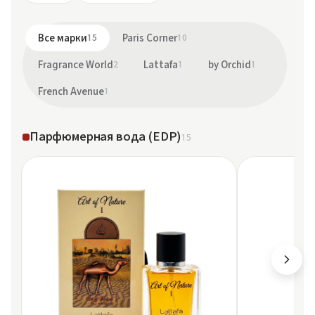
Все марки
15
Paris Corner
10
Fragrance World
2
Lattafa
1
by Orchid
1
French Avenue
1
Парфюмерная вода (EDP)
15