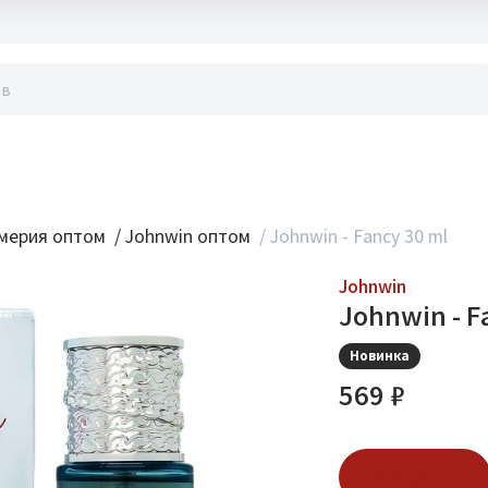
акты
мерия оптом
/
Johnwin оптом
/
Johnwin - Fancy 30 ml
Johnwin
Johnwin - F
Новинка
569 ₽
В корзину