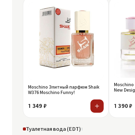
Moschino
Moschino Элитный парфюм Shaik
New Desig
W376 Moschino Funny!
1 349 ₽
1 390 ₽
Туалетная вода (EDT)
1