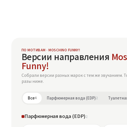
ПО МОТИВАМ · MOSCHINO FUNNY!
Версии направления
Mos
Funny!
Собрали версии разных марок с тем же звучанием. Т
разы ниже.
Все
4
Парфюмерная вода (EDP)
2
Туалетная
Парфюмерная вода (EDP)
2