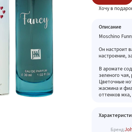
Хочу в подаро
Описание
Moschino Funn
Он настроит в
настроение, за
В аромате сод
зеленого чая,
Цветочные нот
жасмина и фиа
оттенков мха,
Характеристи
Jo
Бренд: