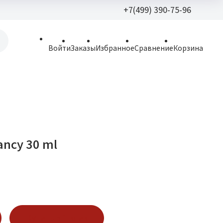
+7(499) 390-75-96
+7(499) 390-
Войти
Заказы
Избранное
Сравнение
Корзина
allparfume@mail.r
Пн - Вс: 9:30 - 21:3
109443, г. Москва,
Волгоградский пр.,
ancy 30 ml
Купить в 1 клик