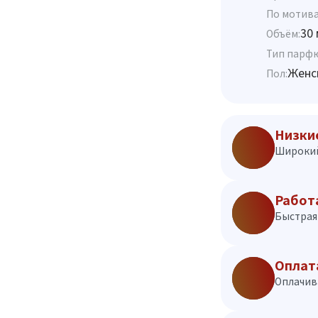
По мотива
30 
Объём:
Тип парф
Женс
Пол:
Низки
Широкий
Работ
Быстрая 
Оплат
Оплачив