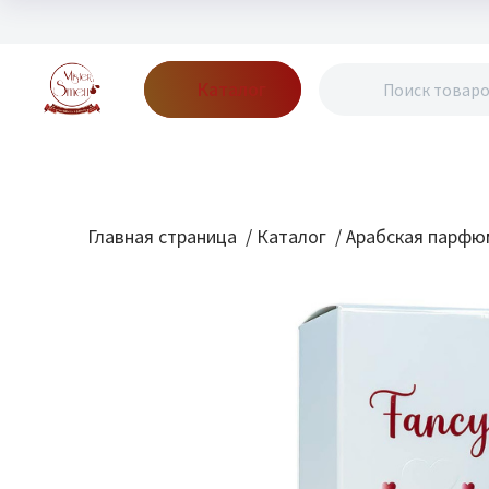
Каталог
Бренды
Акции
Блог
О нас
Доставка
Оплата
Конт
Главная страница
/
Каталог
/
Арабская парфю