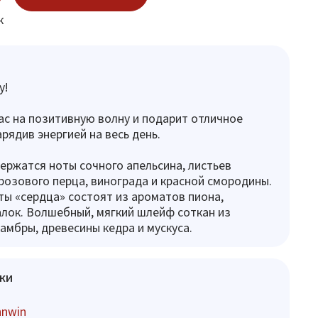
к
y!
ас на позитивную волну и подарит отличное
рядив энергией на весь день.
ержатся ноты сочного апельсина, листьев
 розового перца, винограда и красной смородины.
ы «сердца» состоят из ароматов пиона,
лок. Волшебный, мягкий шлейф соткан из
 амбры, древесины кедра и мускуса.
ки
hnwin