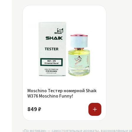
Moschino Тестер номерной Shaik
W376 Moschino Funny!
849 ₽
«По мотивам» — самостоятельные ароматы, вдохновлённые зв