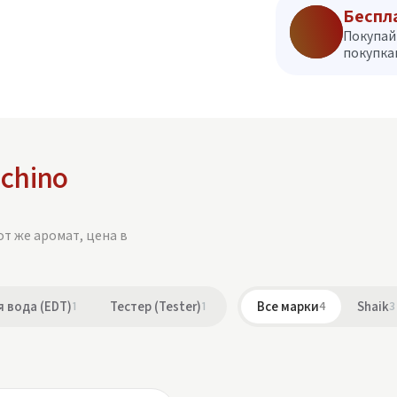
Беспл
Покупай
покупкам
chino
от же аромат, цена в
 вода (EDT)
1
Тестер (Tester)
1
Все марки
4
Shaik
3