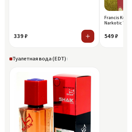
10 мл
Francis Kurk
Narkotic VIP 
Baccarat Rou
339 ₽
549 ₽
Туалетная вода (EDT)
1