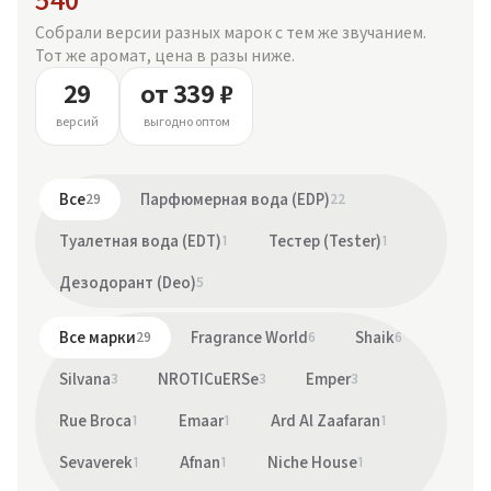
540
Собрали версии разных марок с тем же звучанием.
Тот же аромат, цена в разы ниже.
29
от 339 ₽
версий
выгодно оптом
Все
29
Парфюмерная вода (EDP)
22
Туалетная вода (EDT)
1
Тестер (Tester)
1
Дезодорант (Deo)
5
Все марки
29
Fragrance World
6
Shaik
6
Silvana
3
NROTICuERSe
3
Emper
3
Rue Broca
1
Emaar
1
Ard Al Zaafaran
1
Sevaverek
1
Afnan
1
Niche House
1