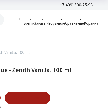
+7(499) 390-75-96
+7(499) 390-
Войти
Заказы
Избранное
Сравнение
Корзина
allparfume@mail.r
Пн - Вс: 9:30 - 21:3
109443, г. Москва,
h Vanilla, 100 ml
Волгоградский пр.,
e - Zenith Vanilla, 100 ml
Купить в 1 клик
к