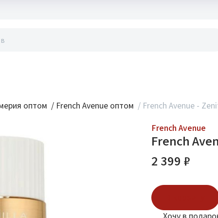
акты
мерия оптом
/
French Avenue оптом
/
French Avenue - Zenit
French Avenue
French Avenu
2 399 ₽
В корзину
Хочу в подаро