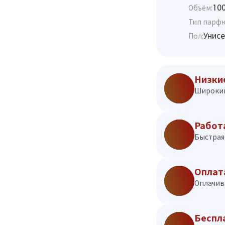
10
Объём:
Тип парф
Унисе
Пол:
Низки
Широкий
Работ
Быстрая 
Оплат
Оплачив
Беспл