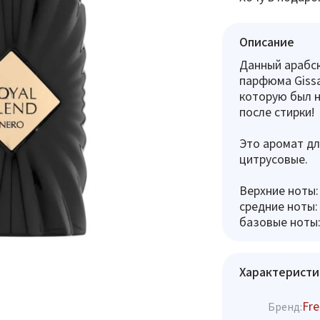
Описание
Данный арабс
парфюма Gissa
которую был 
после стирки!
Это аромат дл
цитрусовые.
Верхние ноты:
средние ноты:
базовые ноты:
Характеристи
Fre
Бренд: