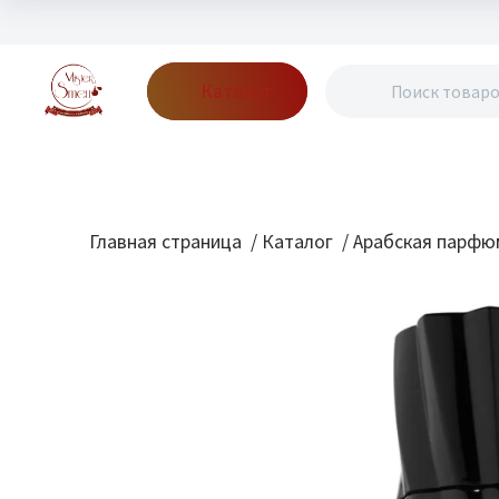
Каталог
Бренды
Акции
Блог
О нас
Доставка
Оплата
Конт
Главная страница
/
Каталог
/
Арабская парфю