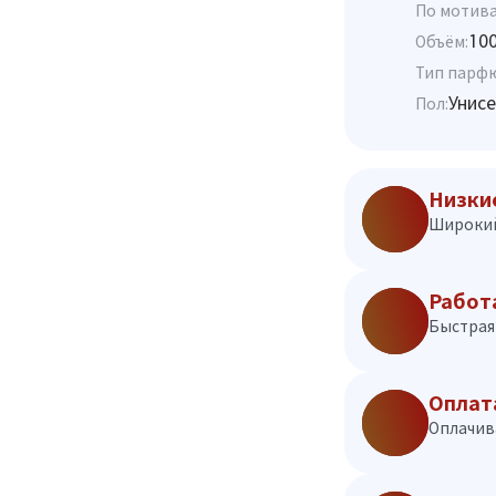
По мотива
10
Объём:
Тип парф
Унисе
Пол:
Низки
Широкий
Работ
Быстрая 
Оплат
Оплачив