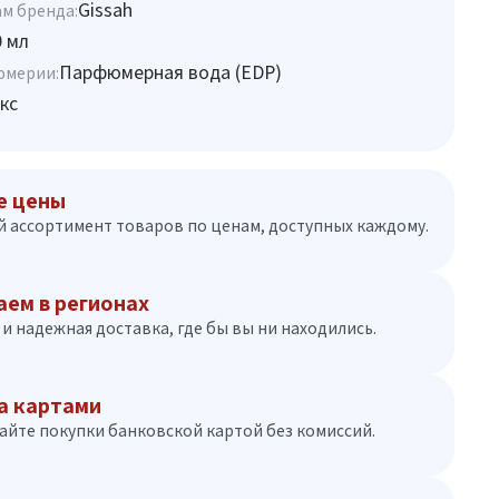
Gissah
м бренда:
0 мл
Парфюмерная вода (EDP)
юмерии:
кс
е цены
 ассортимент товаров по ценам, доступных каждому.
аем в регионах
и надежная доставка, где бы вы ни находились.
а картами
айте покупки банковской картой без комиссий.