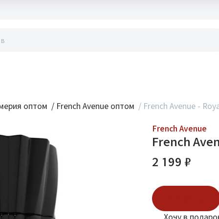
акты
мерия оптом
/
French Avenue оптом
/
French Avenue - Roy
French Avenue
French Aven
2 199 ₽
В корзину
Хочу в подаро