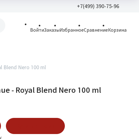
+7(499) 390-75-96
+7(499) 390-
Войти
Заказы
Избранное
Сравнение
Корзина
allparfume@mail.r
Пн - Вс: 9:30 - 21:3
109443, г. Москва,
al Blend Nero 100 ml
Волгоградский пр.,
ue - Royal Blend Nero 100 ml
Купить в 1 клик
к