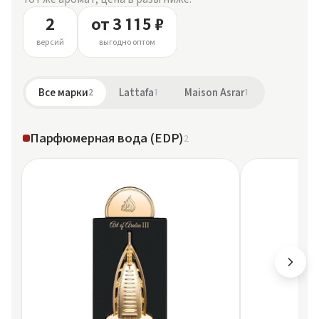
2
от 3 115 ₽
версий
выгодно оптом
Все марки
2
Lattafa
1
Maison Asrar
1
Парфюмерная вода (EDP)
2