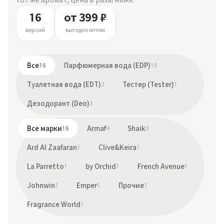
16
от 399 ₽
версий
выгодно оптом
Все
16
Парфюмерная вода (EDP)
10
Туалетная вода (EDT)
2
Тестер (Tester)
1
Дезодорант (Deo)
3
Все марки
16
Armaf
4
Shaik
3
Ard Al Zaafaran
1
Clive&Keira
1
La Parretto
1
by Orchid
1
French Avenue
1
Johnwin
1
Emper
1
Прочие
1
Fragrance World
1