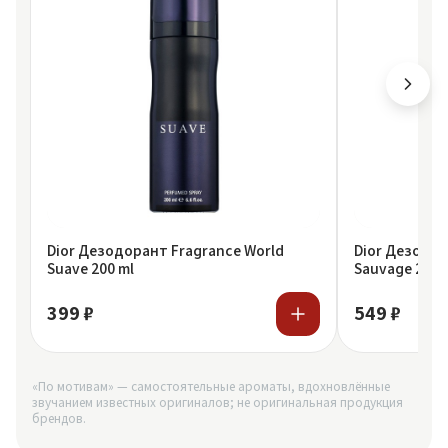
Dior Дезодорант Fragrance World
Dior Дезодор
Suave 200 ml
Sauvage 200 
399 ₽
549 ₽
«По мотивам» — самостоятельные ароматы, вдохновлённые
звучанием известных оригиналов; не оригинальная продукция
брендов.