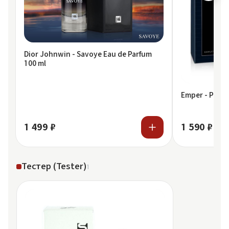
Dior Johnwin - Savoye Eau de Parfum
100 ml
Emper - Presi
1 499 ₽
1 590 ₽
Тестер (Tester)
1