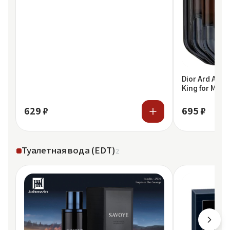
Dior Ard Al Za
King for Men 
629 ₽
695 ₽
Туалетная вода (EDT)
2