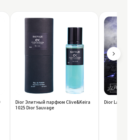
9
Dior Элитный парфюм Clive&Keira
Dior La Parretto 
1025 Dior Sauvage