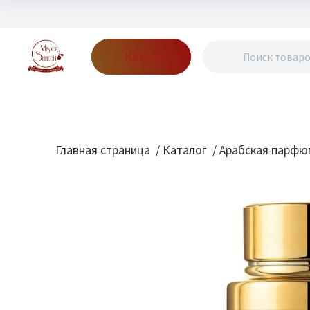
Каталог
Бренды
Акции
Блог
О нас
Доставка
Оплата
Конт
Главная страница
/
Каталог
/
Арабская парфю