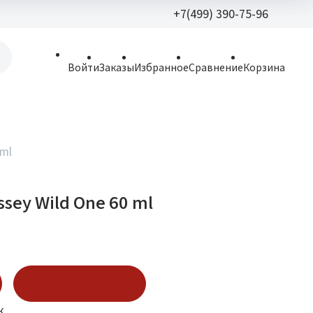
+7(499) 390-75-96
+7(499) 390-
Войти
Заказы
Избранное
Сравнение
Корзина
allparfume@mail.r
Пн - Вс: 9:30 - 21:3
109443, г. Москва,
 ml
Волгоградский пр.,
ssey Wild One 60 ml
Купить в 1 клик
к