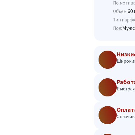
По мотива
60 
Объём:
Тип парф
Мужс
Пол:
Низки
Широкий
Работ
Быстрая 
Оплат
Оплачив