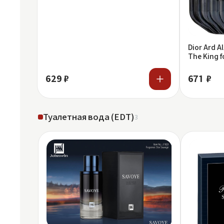
Dior Ard Al
The King f
629 ₽
671 ₽
Туалетная вода (EDT)
3