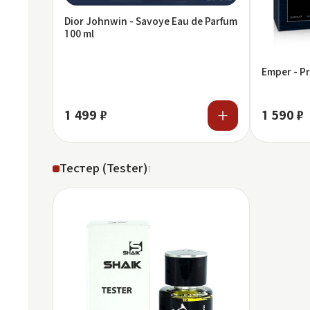
Dior Johnwin - Savoye Eau de Parfum
100 ml
Emper - Pr
1 499 ₽
1 590 ₽
Тестер (Tester)
1