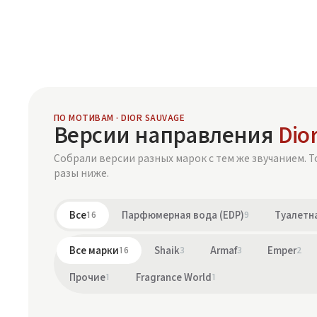
ПО МОТИВАМ · DIOR SAUVAGE
Версии направления
Dio
Собрали версии разных марок с тем же звучанием. Т
разы ниже.
Все
16
Парфюмерная вода (EDP)
9
Туалетна
Все марки
16
Shaik
3
Armaf
3
Emper
2
Прочие
1
Fragrance World
1