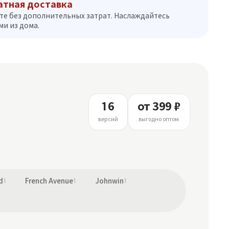
атная доставка
те без дополнительных затрат. Наслаждайтесь
и из дома.
16
от 399 ₽
версий
выгодно оптом
d
1
French Avenue
1
Johnwin
1