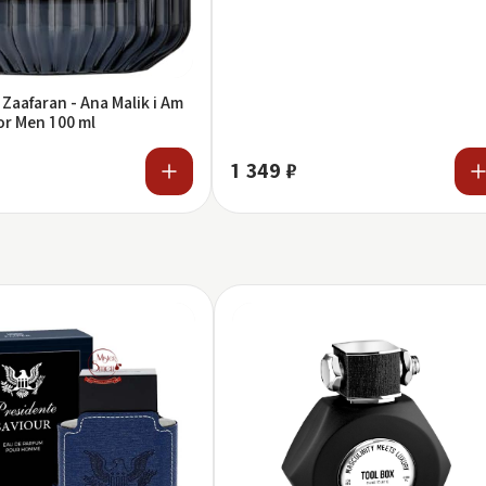
 Zaafaran - Ana Malik i Am
or Men 100 ml
1 349 ₽