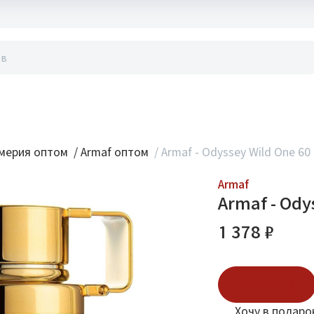
акты
мерия оптом
/
Armaf оптом
/
Armaf - Odyssey Wild One 60
Armaf
Armaf - Ody
1 378 ₽
В корзину
Хочу в подаро