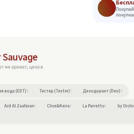
Беспл
Покупай
покупкам
r Sauvage
от же аромат, цена в
я вода (EDT)
3
Тестер (Tester)
1
Дезодорант (Deo)
3
Ard Al Zaafaran
1
Clive&Keira
1
La Parretto
1
by Orchi