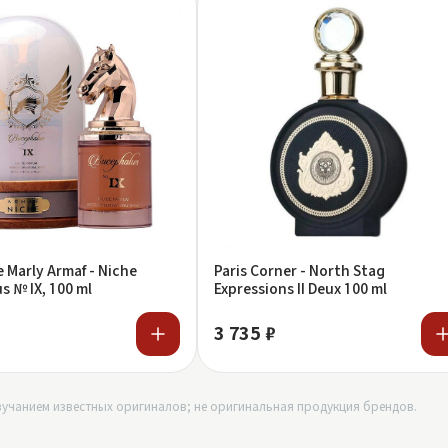
 Marly Armaf - Niche
Paris Corner - North Stag
 № IX, 100 ml
Expressions II Deux 100 ml
3 735 ₽
учанием известных оригиналов; не оригинальная продукция брендов.