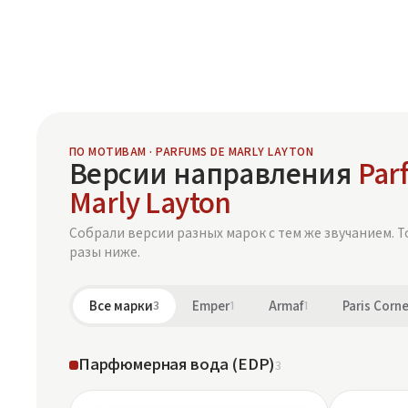
ПО МОТИВАМ · PARFUMS DE MARLY LAYTON
Версии направления
Par
Marly Layton
Собрали версии разных марок с тем же звучанием. Т
разы ниже.
Все марки
3
Emper
1
Armaf
1
Paris Corne
Парфюмерная вода (EDP)
3