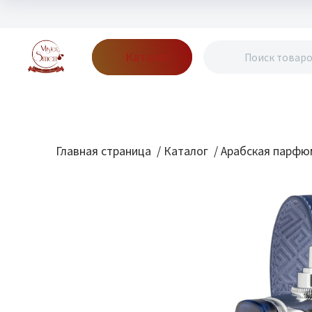
Каталог
Бренды
Акции
Блог
О нас
Доставка
Оплата
Конт
Главная страница
/
Каталог
/
Арабская парфю