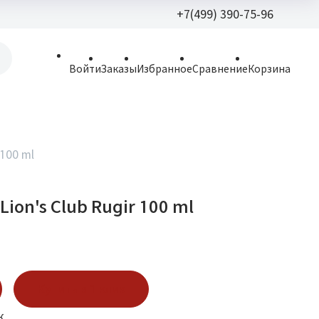
+7(499) 390-75-96
+7(499) 390-
Войти
Заказы
Избранное
Сравнение
Корзина
allparfume@mail.r
Пн - Вс: 9:30 - 21:3
109443, г. Москва,
 100 ml
Волгоградский пр.,
Lion's Club Rugir 100 ml
Купить в 1 клик
к