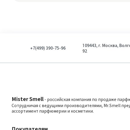
109443, г. Москва, Вол
+7(499) 390-75-96
92
Mister Smell
- российская компания по продаже парф
Сотрудничая с ведущими производителями, Mr.Smell пре
ассортимент парфюмерии и косметики.
Покупателям