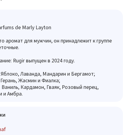
rfums de Marly Layton
это аромат для мужчин, он принадлежит к группе
еточные.
ние: Rugir выпущен в 2024 году.
 Яблоко, Лаванда, Мандарин и Бергамот;
 Герань, Жасмин и Фиалка;
 Ваниль, Кардамон, Гваяк, Розовый перец,
и и Амбра.
ки
maf