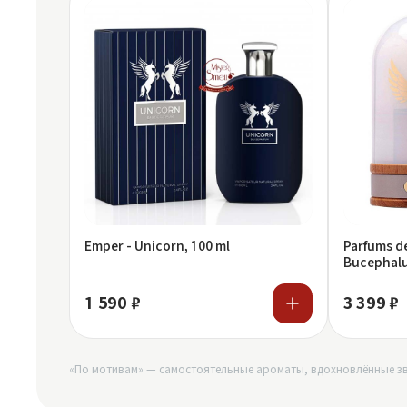
Emper - Unicorn, 100 ml
Parfums de
Bucephalus
1 590 ₽
3 399 ₽
«По мотивам» — самостоятельные ароматы, вдохновлённые зв