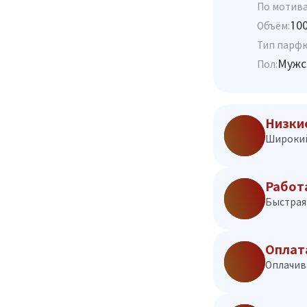
По мотива
10
Объём:
Тип парф
Мужс
Пол:
Низки
Широкий
Работ
Быстрая 
Оплат
Оплачив