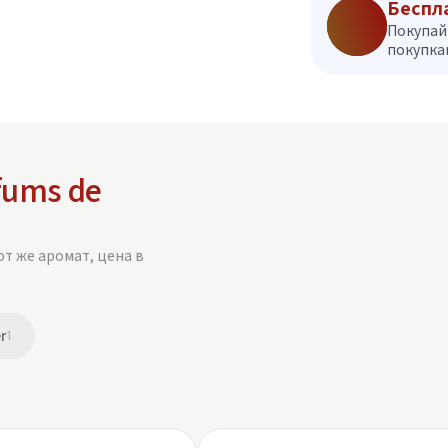
Беспл
Покупай
покупкам
fums de
от же аромат, цена в
r
1