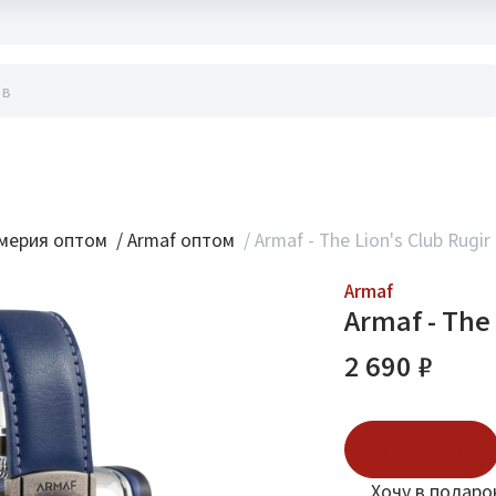
акты
мерия оптом
/
Armaf оптом
/
Armaf - The Lion's Club Rugir
Armaf
Armaf - The 
2 690 ₽
В корзину
Хочу в подаро