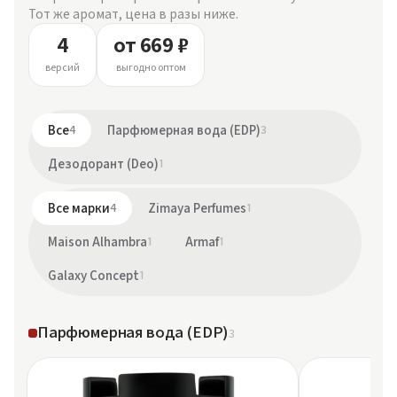
Тот же аромат, цена в разы ниже.
4
от 669 ₽
версий
выгодно оптом
Все
4
Парфюмерная вода (EDP)
3
Дезодорант (Deo)
1
Все марки
4
Zimaya Perfumes
1
Maison Alhambra
1
Armaf
1
Galaxy Concept
1
Парфюмерная вода (EDP)
3