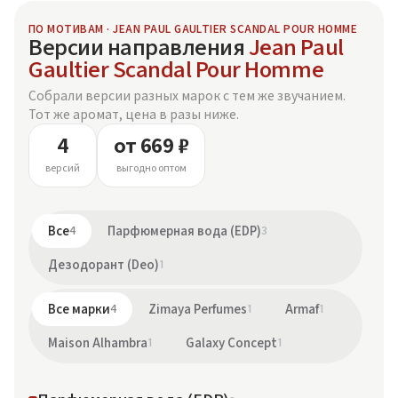
ПО МОТИВАМ · JEAN PAUL GAULTIER SCANDAL POUR HOMME
Версии направления
Jean Paul
Gaultier Scandal Pour Homme
Собрали версии разных марок с тем же звучанием.
Тот же аромат, цена в разы ниже.
4
от 669 ₽
версий
выгодно оптом
Все
4
Парфюмерная вода (EDP)
3
Дезодорант (Deo)
1
Все марки
4
Zimaya Perfumes
1
Armaf
1
Maison Alhambra
1
Galaxy Concept
1