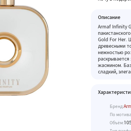
Описание
Armaf Infinit
пакистанского
Gold For Her.
древесными т
нежностью роз
раскрывается 
жасмином. Баз
сладкий, элег
Характеристи
Ar
Бренд:
По мотива
10
Объём:
Тип парф