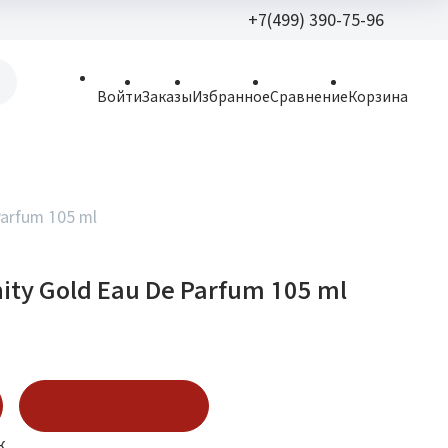
+7(499) 390-75-96
+7(499) 390-
Войти
Заказы
Избранное
Сравнение
Корзина
allparfume@mail.r
Пн - Вс: 9:30 - 21:3
109443, г. Москва,
Parfum 105 ml
Волгоградский пр.,
inity Gold Eau De Parfum 105 ml
Купить в 1 клик
к