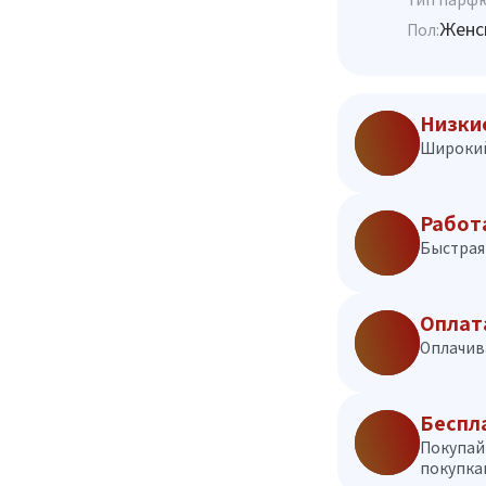
Женс
Пол:
Низки
Широкий
Работ
Быстрая 
Оплат
Оплачив
Беспл
Покупай
покупкам