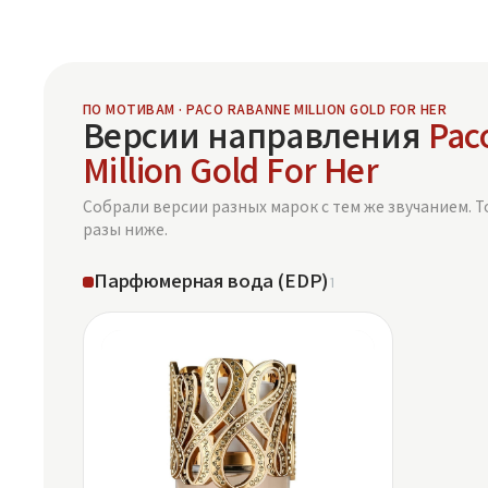
ПО МОТИВАМ · PACO RABANNE MILLION GOLD FOR HER
Версии направления
Pac
Million Gold For Her
Собрали версии разных марок с тем же звучанием. Т
разы ниже.
Парфюмерная вода (EDP)
1