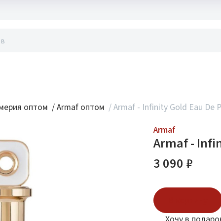
акты
мерия оптом
/
Armaf оптом
/
Armaf - Infinity Gold Eau De 
Armaf
Armaf - Inf
3 090 ₽
В корзину
Хочу в подаро