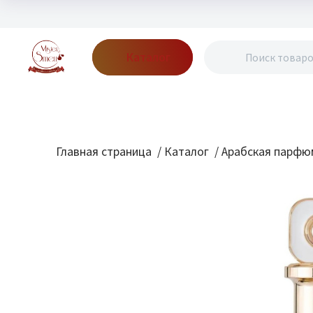
Каталог
Бренды
Акции
Блог
О нас
Доставка
Оплата
Конт
Главная страница
/
Каталог
/
Арабская парфю