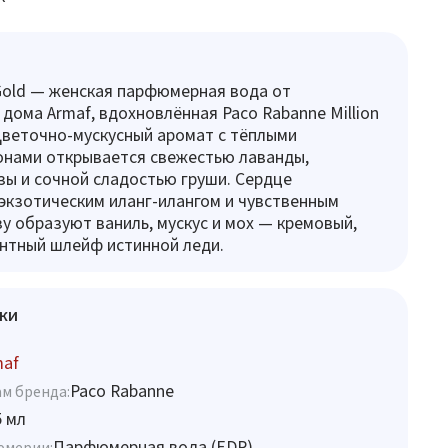
y Gold — женская парфюмерная вода от
 дома Armaf, вдохновлённая Paco Rabanne Million
 Цветочно-мускусный аромат с тёплыми
онами открывается свежестью лаванды,
ы и сочной сладостью груши. Сердце
экзотическим иланг-илангом и чувственным
у образуют ваниль, мускус и мох — кремовый,
антный шлейф истинной леди.
ки
maf
Paco Rabanne
м бренда:
5 мл
Парфюмерная вода (EDP)
юмерии: