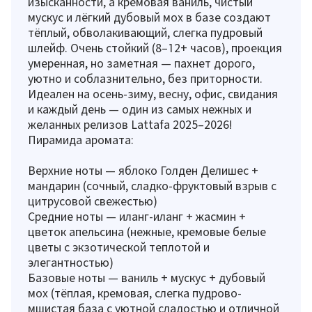
изысканности, а кремовая ваниль, чистый
мускус и лёгкий дубовый мох в базе создают
тёплый, обволакивающий, слегка пудровый
шлейф. Очень стойкий (8–12+ часов), проекция
умеренная, но заметная — пахнет дорого,
уютно и соблазнительно, без приторности.
Идеален на осень-зиму, весну, офис, свидания
и каждый день — один из самых нежных и
желанных релизов Lattafa 2025–2026!
Пирамида аромата:
Верхние ноты — яблоко Голден Делишес +
мандарин (сочный, сладко-фруктовый взрыв с
цитрусовой свежестью)
Средние ноты — иланг-иланг + жасмин +
цветок апельсина (нежные, кремовые белые
цветы с экзотической теплотой и
элегантностью)
Базовые ноты — ваниль + мускус + дубовый
мох (тёплая, кремовая, слегка пудрово-
мшистая база с уютной сладостью и отличной