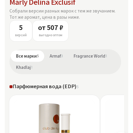
Marly Delina Exclusif
Собрали версии разных марок с тем же звучанием.
Тот же аромат, цена в разы ниже.
5
от 507 ₽
версий
выгодно оптом
Все марки
5
Armaf
3
Fragrance World
1
Khadlaj
1
Парфюмерная вода (EDP)
5