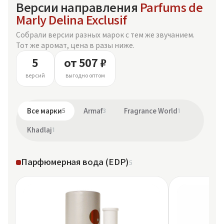
Версии направления
Parfums de
Marly Delina Exclusif
Собрали версии разных марок с тем же звучанием.
Тот же аромат, цена в разы ниже.
5
от 507 ₽
версий
выгодно оптом
Все марки
5
Armaf
3
Fragrance World
1
Khadlaj
1
Парфюмерная вода (EDP)
5