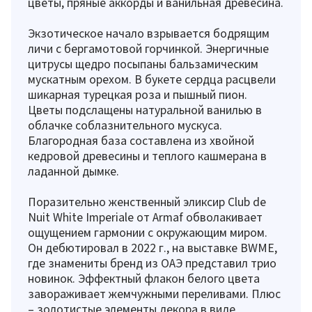
цветы, пряные аккорды и ванильная древесина.
Экзотическое начало взрывается бодрящим
личи с бергамотовой горчинкой. Энергичные
цитрусы щедро посыпаны бальзамическим
мускатным орехом. В букете сердца расцвели
шикарная турецкая роза и пышный пион.
Цветы подслащены натуральной ванилью в
облачке соблазнительного мускуса.
Благородная база составлена из хвойной
кедровой древесины и теплого кашмерана в
ладанной дымке.
Поразительно женственный эликсир Club de
Nuit White Imperiale от Armaf обволакивает
ощущением гармонии с окружающим миром.
Он дебютировал в 2022 г., на выставке BWME,
где знамениты бренд из ОАЭ представил трио
новинок. Эффектный флакон белого цвета
завораживает жемчужными переливами. Плюс
– золотистые элементы декора в виде