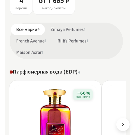
4
от 1 665 ₽
версий
выгодно оптом
Все марки
4
Zimaya Perfumes
1
French Avenue
1
Riiffs Perfumes
1
Maison Asrar
1
Парфюмерная вода (EDP)
4
−66%
экономия