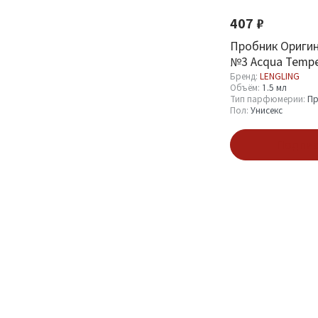
Оптовая стоимость
407 ₽
От
До
Пробник Ориги
№3 Acqua Tempe
Бренд:
LENGLING
Объём:
1.5 мл
Тип парфюмерии:
Пр
Пол:
Унисекс
Бренд
Подпис
LENGLING
2
Объём
1.5 мл
2
Тип парфюмерии