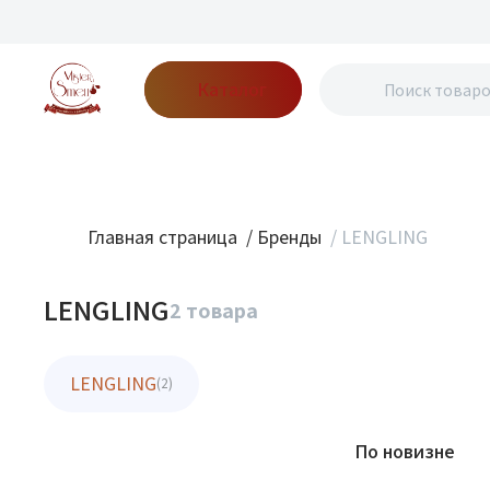
Каталог
Бренды
Акции
Блог
О нас
Доставка
Оплата
Конт
Главная страница
/
Бренды
/
LENGLING
LENGLING
2 товара
LENGLING
(2)
Фильтр
По новизне