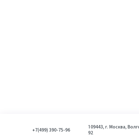
Пробник (Sample)
2
Пол
Мужской
1
Унисекс
1
Показать
109443, г. Москва, Вол
+7(499) 390-75-96
92