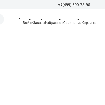
+7(499) 390-75-96
+7(499) 390-
Войти
Заказы
Избранное
Сравнение
Корзина
allparfume@mail.r
Пн - Вс: 9:30 - 21:3
109443, г. Москва,
Волгоградский пр.,