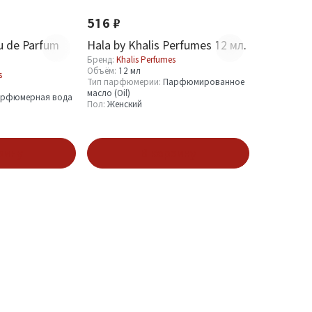
516 ₽
au de Parfum
Hala by Khalis Perfumes 12 мл.
Бренд:
Khalis Perfumes
Объём:
12 мл
s
Тип парфюмерии:
Парфюмированное
масло (Oil)
рфюмерная вода
Пол:
Женский
зину
В корзину