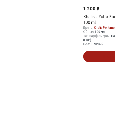
Оптовая стоимость
1 200 ₽
От
До
Khalis - Zulfa E
100 ml
Бренд:
Khalis Perfume
Объём:
100 мл
Тип парфюмерии:
Па
(EDP)
Пол:
Женский
Бренд
В кор
Khalis Perfumes
2
Объём
100 мл
1
12 мл
1