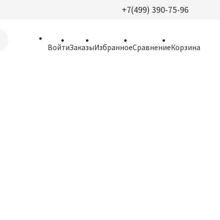
+7(499) 390-75-96
+7(499) 390-
Войти
Заказы
Избранное
Сравнение
Корзина
allparfume@mail.r
Пн - Вс: 9:30 - 21:3
109443, г. Москва,
Волгоградский пр.,