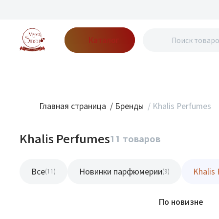
Каталог
Бренды
Акции
Блог
О нас
Доставка
Оплата
Конт
Главная страница
/
Бренды
/
Khalis Perfumes
Khalis Perfumes
11 товаров
Все
Новинки парфюмерии
Khalis
(11)
(9)
Фильтр
По новизне