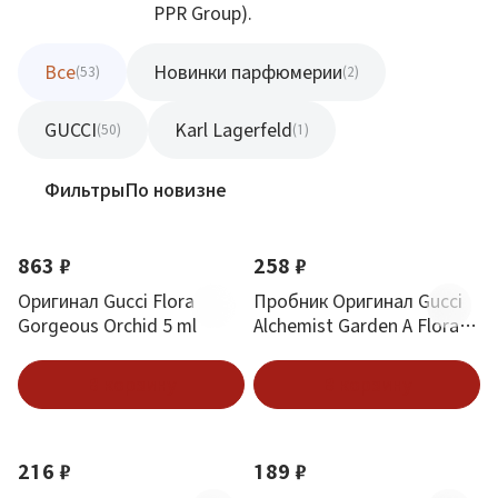
PPR Group).
Все
Новинки парфюмерии
(53)
(2)
GUCCI
Karl Lagerfeld
(50)
(1)
Фильтры
По новизне
863 ₽
258 ₽
Оригинал Gucci Flora
Пробник Оригинал Gucci
Gorgeous Orchid 5 ml
Alchemist Garden A Floral
Verse 1.5 ml
В корзину
В корзину
216 ₽
189 ₽