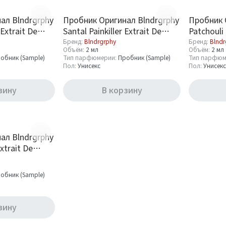
ал Blndrgrphy
Пробник Оригинал Blndrgrphy
Пробник 
 Extrait De
Santal Painkiller Extrait De
Patchouli
Parfum 2 ml
Parfum 2 
Бренд:
Blndrgrphy
Бренд:
Blndr
Объём:
2 мл
Объём:
2 мл
обник (Sample)
Тип парфюмерии:
Пробник (Sample)
Тип парфюм
Пол:
Унисекс
Пол:
Унисекс
зину
В корзину
ал Blndrgrphy
xtrait De
обник (Sample)
зину