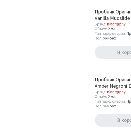
Бренд
Пробник Оригин
Blndrgrphy
Vanilla Mudslide
5
Parfum 2 ml
Бренд:
Blndrgrphy
Объём:
2 мл
Тип парфюмерии:
Пр
Объём
Пол:
Унисекс
2 мл
В кор
5
Тип парфюмерии
Пробник Оригин
Amber Negroni E
Пробник (Sample)
5
Parfum 2 ml
Бренд:
Blndrgrphy
Объём:
2 мл
Тип парфюмерии:
Пр
Пол:
Унисекс
Пол
В кор
Унисекс
5