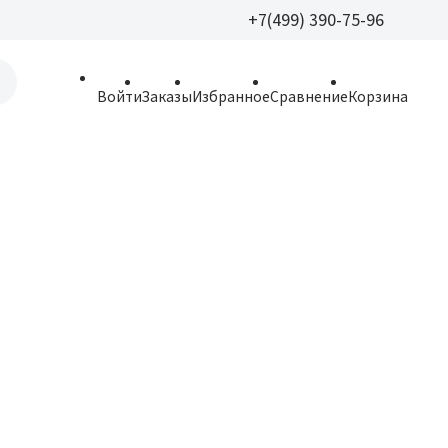
+7(499) 390-75-96
+7(499) 390-
Войти
Заказы
Избранное
Сравнение
Корзина
allparfume@mail.r
Пн - Вс: 9:30 - 21:3
109443, г. Москва,
Волгоградский пр.,