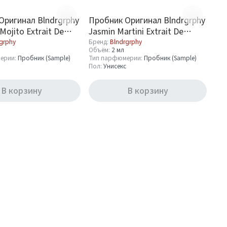
Оригинал Blndrgrphy
Пробник Оригинал Blndrgrphy
 Mojito Extrait De
Jasmin Martini Extrait De
ml
Parfum 2 ml
grphy
Бренд:
Blndrgrphy
Объём:
2 мл
ерии:
Пробник (Sample)
Тип парфюмерии:
Пробник (Sample)
Пол:
Унисекс
В корзину
В корзину