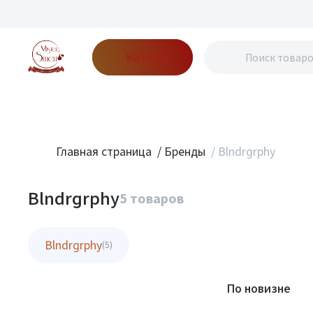
Каталог
Бренды
Акции
Блог
О нас
Доставка
Оплата
Конт
Главная страница
/
Бренды
/
Blndrgrphy
Blndrgrphy
5 товаров
Blndrgrphy
(5)
Фильтр
По новизне