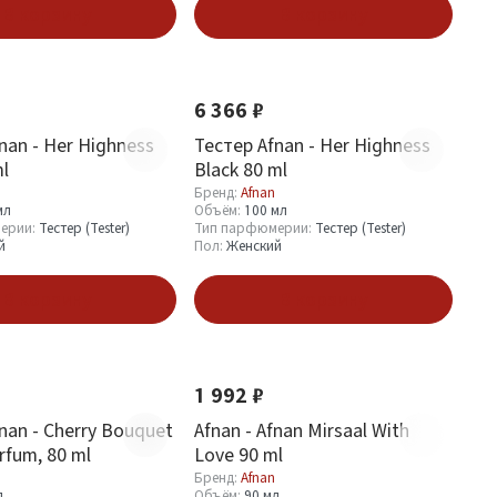
В корзину
В корзину
Новинка
6 366 ₽
nan - Her Highness
Тестер Afnan - Her Highness
l
Black 80 ml
Бренд:
Afnan
мл
Объём:
100 мл
ерии:
Тестер (Tester)
Тип парфюмерии:
Тестер (Tester)
й
Пол:
Женский
В корзину
В корзину
Новинка
1 992 ₽
nan - Cherry Bouquet
Afnan - Afnan Mirsaal With
rfum, 80 ml
Love 90 ml
Бренд:
Afnan
л
Объём:
90 мл