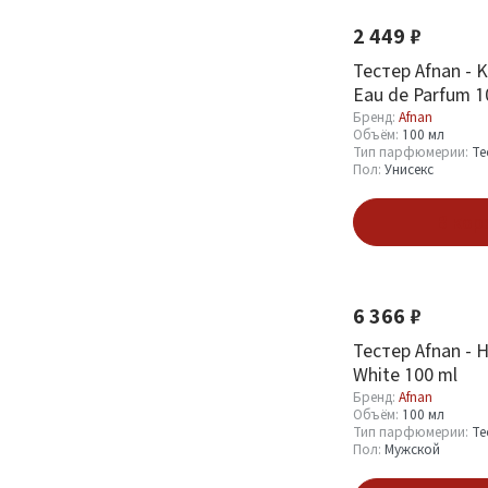
Оптовая стоимость
2 449 ₽
От
До
Тестер Afnan - K
Eau de Parfum 1
Бренд:
Afnan
Объём:
100 мл
Тип парфюмерии:
Те
Пол:
Унисекс
Бренд
В кор
Новинка
Afnan
197
6 366 ₽
Объём
Тестер Afnan - 
White 100 ml
10 мл
3
Бренд:
Afnan
Объём:
100 мл
100 мл
147
Тип парфюмерии:
Те
Пол:
Мужской
150 мл
3