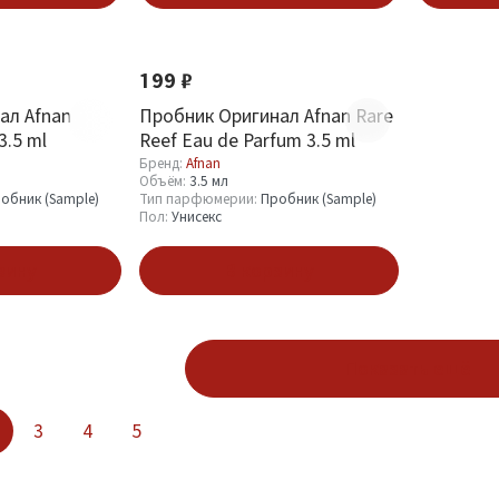
Новинка
199 ₽
ал Afnan
Пробник Оригинал Afnan Rare
3.5 ml
Reef Eau de Parfum 3.5 ml
Бренд:
Afnan
Объём:
3.5 мл
обник (Sample)
Тип парфюмерии:
Пробник (Sample)
Пол:
Унисекс
зину
В корзину
Показать ещё
3
4
5