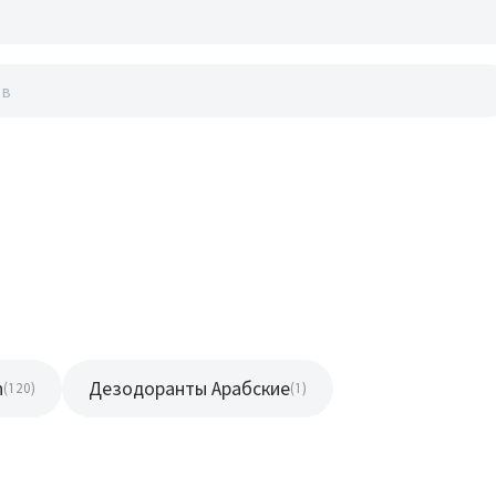
акты
n
Дезодоранты Арабские
(120)
(1)
Новинка
Новинка