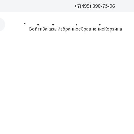
+7(499) 390-75-96
+7(499) 390-
Войти
Заказы
Избранное
Сравнение
Корзина
allparfume@mail.r
Пн - Вс: 9:30 - 21:3
109443, г. Москва,
Волгоградский пр.,
Новинка