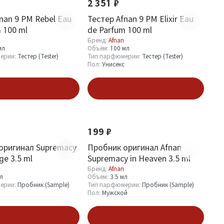
2 351 ₽
nan 9 PM Rebel Eau
Тестер Afnan 9 PM Elixir Eau
 100 ml
de Parfum 100 ml
Бренд:
Afnan
мл
Объём:
100 мл
ерии:
Тестер (Tester)
Тип парфюмерии:
Тестер (Tester)
Пол:
Унисекс
В корзину
В корзину
Новинка
199 ₽
оригинал Supremacy
Пробник оригинал Afnan
ge 3.5 ml
Supremacy in Heaven 3.5 ml
Бренд:
Afnan
мл
Объём:
3.5 мл
ерии:
Пробник (Sample)
Тип парфюмерии:
Пробник (Sample)
Пол:
Мужской
В корзину
В корзину