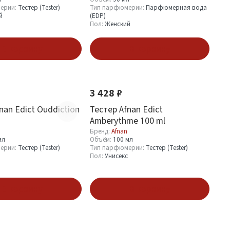
ерии:
Тестер (Tester)
Тип парфюмерии:
Парфюмерная вода
й
(EDP)
Пол:
Женский
В корзину
В корзину
Новинка
3 428 ₽
nan Edict Ouddiction
Тестер Afnan Edict
Amberythme 100 ml
Бренд:
Afnan
мл
Объём:
100 мл
ерии:
Тестер (Tester)
Тип парфюмерии:
Тестер (Tester)
Пол:
Унисекс
В корзину
В корзину
Новинка