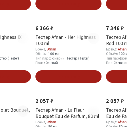
зину
В корзину
Новинка
Новинка
6 366 ₽
7 346 ₽
ighness IX
Тестер Afnan - Her Highness
Тестер Af
100 ml
Red 100 m
Бренд:
Afnan
Бренд:
Afnan
Объём:
100 мл
Объём:
100 
стер (Tester)
Тип парфюмерии:
Тестер (Tester)
Тип парфюм
Пол:
Женский
Пол:
Женски
зину
В корзину
Новинка
Новинка
2 057 ₽
2 057 ₽
iolet Bouquet,
Тестер Afnan - La Fleur
Тестер Af
Bouquet Eau de Parfum, 80 ml
Eau de Pa
Бренд:
Afnan
Бренд:
Afnan
Объём:
80 мл
Объём:
80 м