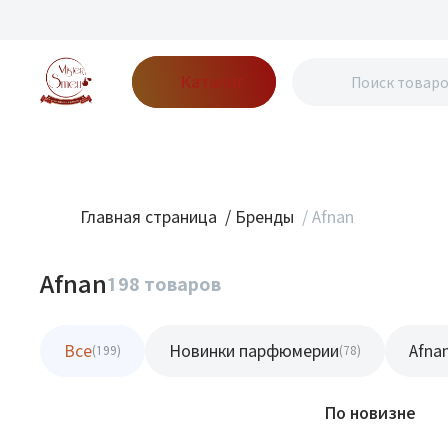
Каталог
Бренды
Акции
Блог
О нас
Доставка
Оплата
Конт
Главная страница
/
Бренды
/
Afnan
Afnan
198 товаров
Все
Новинки парфюмерии
Afna
(199)
(78)
Фильтр
По новизне
Новинка