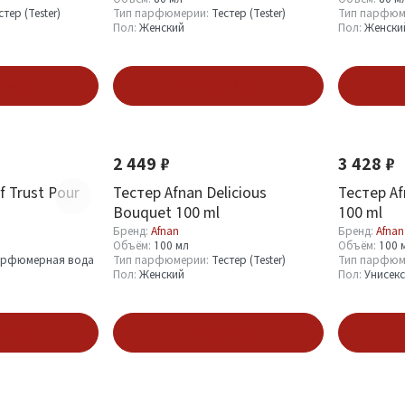
стер (Tester)
Тип парфюмерии:
Тестер (Tester)
Тип парфюм
Пол:
Женский
Пол:
Женски
зину
В корзину
Новинка
Новинка
2 449 ₽
3 428 ₽
of Trust Pour
Тестер Afnan Delicious
Тестер Af
Bouquet 100 ml
100 ml
Бренд:
Afnan
Бренд:
Afnan
Объём:
100 мл
Объём:
100 
рфюмерная вода
Тип парфюмерии:
Тестер (Tester)
Тип парфюм
Пол:
Женский
Пол:
Унисекс
зину
В корзину
Новинка
Новинка