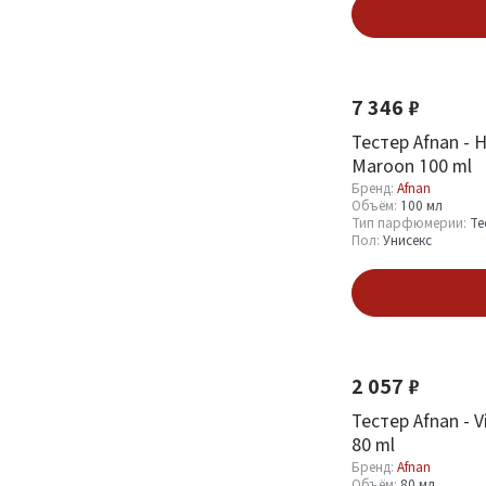
250
3
В кор
Новинка
Смотреть все
7 346 ₽
Тип парфюмерии
Тестер Afnan - H
Парфюмерная вода
Maroon 100 ml
11
(EDP)
2
Бренд:
Afnan
Объём:
100 мл
Пробник (Sample)
11
Тип парфюмерии:
Те
Пол:
Унисекс
Тестер (Tester)
54
Дезодорант (Deo)
4
В кор
Новинка
Смотреть все
2 057 ₽
Пол
Тестер Afnan - V
80 ml
Мужской
42
Бренд:
Afnan
Женский
57
Объём:
80 мл