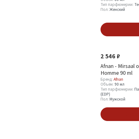
Тип парфюмерии:
Те
Унисекс
98
Пол:
Женский
В кор
Показать
Новинка
2 546 ₽
Afnan - Mirsaal 
Homme 90 ml
Бренд:
Afnan
Объём:
90 мл
Тип парфюмерии:
Па
(EDP)
Пол:
Мужской
В кор
Новинка