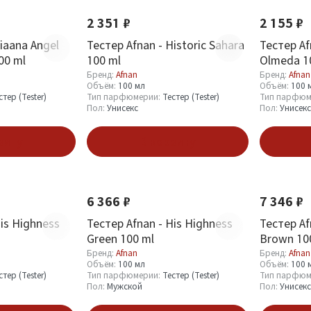
2 351 ₽
2 155 ₽
iaana Angel
Тестер Afnan - Historic Sahara
Тестер Af
00 ml
100 ml
Olmeda 1
Бренд:
Afnan
Бренд:
Afnan
Объём:
100 мл
Объём:
100 
стер (Tester)
Тип парфюмерии:
Тестер (Tester)
Тип парфюм
Пол:
Унисекс
Пол:
Унисекс
зину
В корзину
Новинка
Новинка
6 366 ₽
7 346 ₽
His Highness
Тестер Afnan - His Highness
Тестер Af
Green 100 ml
Brown 10
Бренд:
Afnan
Бренд:
Afnan
Объём:
100 мл
Объём:
100 
стер (Tester)
Тип парфюмерии:
Тестер (Tester)
Тип парфюм
Пол:
Мужской
Пол:
Унисекс