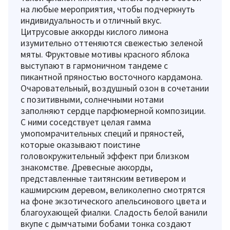
на любые мероприятия, чтобы подчеркнуть
индивидуальность и отличный вкус.
Цитрусовые аккорды кислого лимона
изумительно оттеняются свежестью зеленой
мяты. Фруктовые мотивы красного яблока
выступают в гармоничном тандеме с
пикантной пряностью восточного кардамона.
Очаровательный, воздушный озон в сочетании
с позитивными, солнечными нотами
заполняют сердце парфюмерной композиции.
С ними соседствует целая гамма
умопомрачительных специй и пряностей,
которые оказывают поистине
головокружительный эффект при близком
знакомстве. Древесные аккорды,
представленные таитянским ветивером и
кашмирским деревом, великолепно смотрятся
на фоне экзотического апельсинового цвета и
благоухающей фиалки. Сладость белой ванили
вкупе с дымчатыми бобами тонка создают